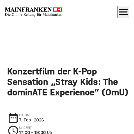
menu
Konzertfilm der K-Pop
Sensation „Stray Kids: The
dominATE Experience“ (OmU)
date_range
DATUM
7. Feb. 2026
schedule
UHRZEIT
17:00
– 19:00 Uhr