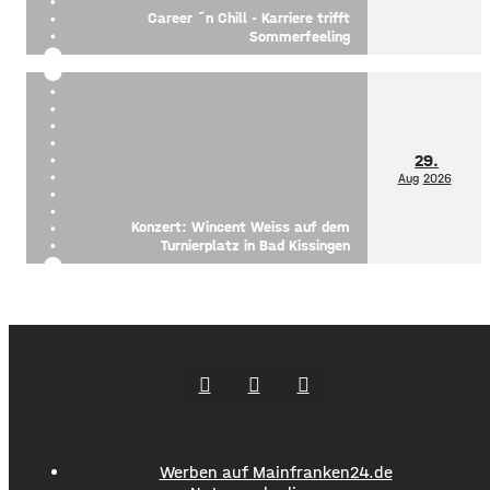
Career ´n Chill - Karriere trifft
Sommerfeeling
29.
Aug
2026
Konzert: Wincent Weiss auf dem
Turnierplatz in Bad Kissingen
Werben auf Mainfranken24.de