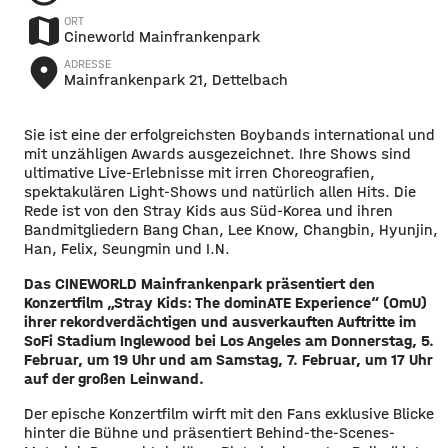
map
ORT
Cineworld Mainfrankenpark
place
ADRESSE
Mainfrankenpark 21, Dettelbach
Sie ist eine der erfolgreichsten Boybands international und
mit unzähligen Awards ausgezeichnet. Ihre Shows sind
ultimative Live-Erlebnisse mit irren Choreografien,
spektakulären Light-Shows und natürlich allen Hits. Die
Rede ist von den Stray Kids aus Süd-Korea und ihren
Bandmitgliedern Bang Chan, Lee Know, Changbin, Hyunjin,
Han, Felix, Seungmin und I.N.
Das CINEWORLD Mainfrankenpark präsentiert den
Konzertfilm „Stray Kids: The dominATE Experience“ (OmU)
ihrer rekordverdächtigen und ausverkauften Auftritte im
SoFi Stadium Inglewood bei Los Angeles am Donnerstag, 5.
Februar, um 19 Uhr und am Samstag, 7. Februar, um 17 Uhr
auf der großen Leinwand.
Der epische Konzertfilm wirft mit den Fans exklusive Blicke
hinter die Bühne und präsentiert Behind-the-Scenes-