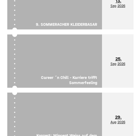
13.
Sep
2026
9. SOMMERACHER KLEIDERBASAR
25.
Sep
2026
Career ´n Chill - Karriere trifft
Sommerfeeling
29.
Aug
2026
Konzert: Wincent Weiss auf dem