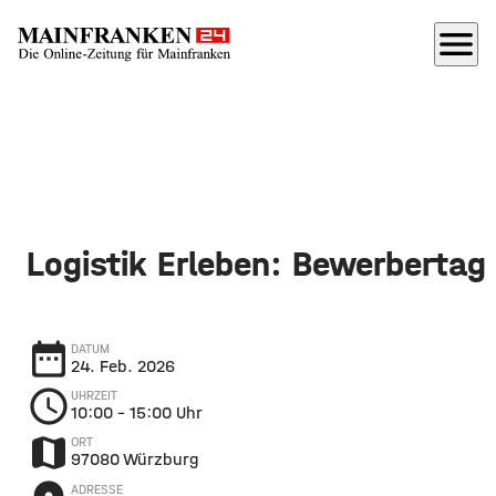
menu
Logistik Erleben: Bewerbertag
date_range
DATUM
24. Feb. 2026
schedule
UHRZEIT
10:00
– 15:00 Uhr
map
ORT
97080 Würzburg
ADRESSE