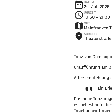
date_range
DATUM
24. Juli 2026
schedule
UHRZEIT
19:30
– 21:30
map
ORT
Mainfranken T
place
ADRESSE
Theaterstraße
Tanz von Dominiqu
Uraufführung am 3
Altersempfehlung 
Ein Bri
Das neue Tanzprogr
es Liebesbriefe, b
Tagebucheintragen.