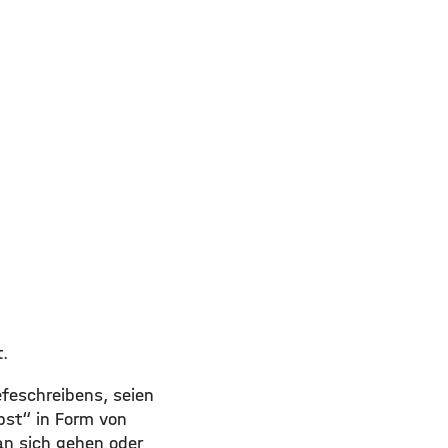
t.
feschreibens, seien
bst“ in Form von
an sich gehen oder