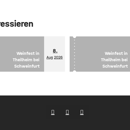
ressieren
8.
Weinfest in
Weinfest in
Aug
2026
Theilheim bei
Theilheim bei
Schweinfurt
Schweinfurt