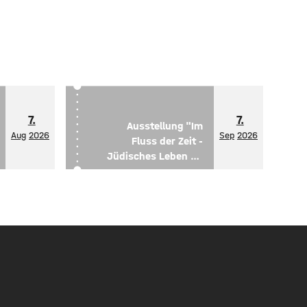
7.
7.
Ausstellung "Im
Aug
2026
Sep
2026
Fluss der Zeit -
Jüdisches Leben an
der Oder"