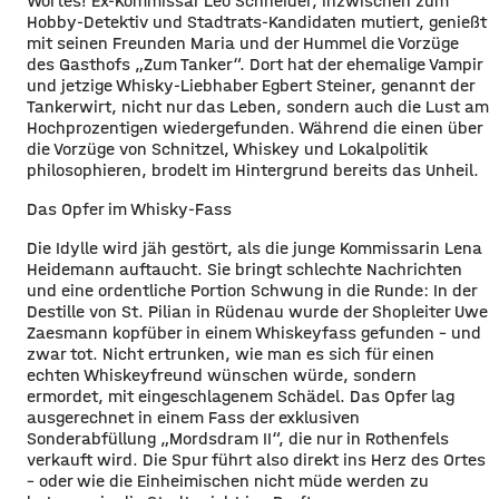
Wortes! Ex-Kommissar Leo Schneider, inzwischen zum
Hobby-Detektiv und Stadtrats-Kandidaten mutiert, genießt
mit seinen Freunden Maria und der Hummel die Vorzüge
des Gasthofs „Zum Tanker“. Dort hat der ehemalige Vampir
und jetzige Whisky-Liebhaber Egbert Steiner, genannt der
Tankerwirt, nicht nur das Leben, sondern auch die Lust am
Hochprozentigen wiedergefunden. Während die einen über
die Vorzüge von Schnitzel, Whiskey und Lokalpolitik
philosophieren, brodelt im Hintergrund bereits das Unheil.
Das Opfer im Whisky-Fass
Die Idylle wird jäh gestört, als die junge Kommissarin Lena
Heidemann auftaucht. Sie bringt schlechte Nachrichten
und eine ordentliche Portion Schwung in die Runde: In der
Destille von St. Pilian in Rüdenau wurde der Shopleiter Uwe
Zaesmann kopfüber in einem Whiskeyfass gefunden – und
zwar tot. Nicht ertrunken, wie man es sich für einen
echten Whiskeyfreund wünschen würde, sondern
ermordet, mit eingeschlagenem Schädel. Das Opfer lag
ausgerechnet in einem Fass der exklusiven
Sonderabfüllung „Mordsdram II“, die nur in Rothenfels
verkauft wird. Die Spur führt also direkt ins Herz des Ortes
– oder wie die Einheimischen nicht müde werden zu