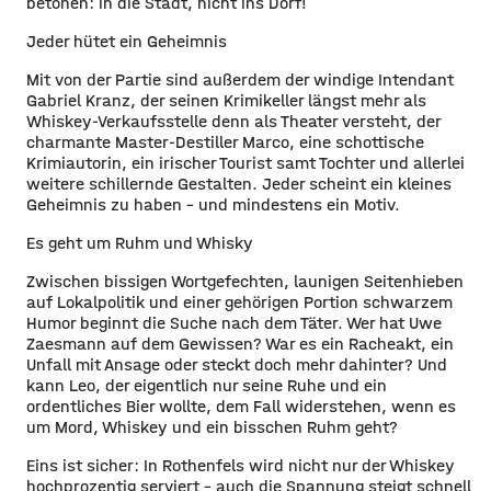
betonen: in die Stadt, nicht ins Dorf!
Jeder hütet ein Geheimnis
Mit von der Partie sind außerdem der windige Intendant
Gabriel Kranz, der seinen Krimikeller längst mehr als
Whiskey-Verkaufsstelle denn als Theater versteht, der
charmante Master-Destiller Marco, eine schottische
Krimiautorin, ein irischer Tourist samt Tochter und allerlei
weitere schillernde Gestalten. Jeder scheint ein kleines
Geheimnis zu haben – und mindestens ein Motiv.
Es geht um Ruhm und Whisky
Zwischen bissigen Wortgefechten, launigen Seitenhieben
auf Lokalpolitik und einer gehörigen Portion schwarzem
Humor beginnt die Suche nach dem Täter. Wer hat Uwe
Zaesmann auf dem Gewissen? War es ein Racheakt, ein
Unfall mit Ansage oder steckt doch mehr dahinter? Und
kann Leo, der eigentlich nur seine Ruhe und ein
ordentliches Bier wollte, dem Fall widerstehen, wenn es
um Mord, Whiskey und ein bisschen Ruhm geht?
Eins ist sicher: In Rothenfels wird nicht nur der Whiskey
hochprozentig serviert – auch die Spannung steigt schnell