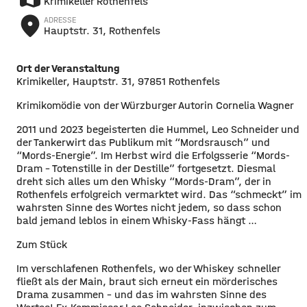
Krimikeller Rothenfels
place
ADRESSE
Hauptstr. 31, Rothenfels
Ort der Veranstaltung
Krimikeller, Hauptstr. 31, 97851 Rothenfels
Krimikomödie von der Würzburger Autorin Cornelia Wagner
2011 und 2023 begeisterten die Hummel, Leo Schneider und
der Tankerwirt das Publikum mit “Mordsrausch” und
“Mords-Energie”. Im Herbst wird die Erfolgsserie “Mords-
Dram – Totenstille in der Destille” fortgesetzt. Diesmal
dreht sich alles um den Whisky “Mords-Dram”, der in
Rothenfels erfolgreich vermarktet wird. Das “schmeckt” im
wahrsten Sinne des Wortes nicht jedem, so dass schon
bald jemand leblos in einem Whisky-Fass hängt …
Zum Stück
Im verschlafenen Rothenfels, wo der Whiskey schneller
fließt als der Main, braut sich erneut ein mörderisches
Drama zusammen – und das im wahrsten Sinne des