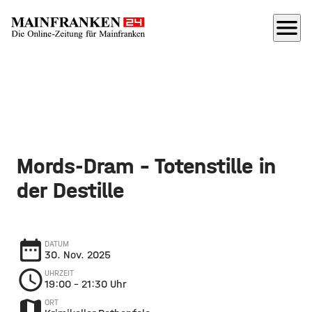
menu
Mords-Dram - Totenstille in
der Destille
date_range
DATUM
30. Nov. 2025
schedule
UHRZEIT
19:00
– 21:30 Uhr
map
ORT