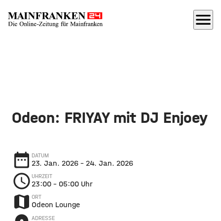
menu
Odeon: FRIYAY mit DJ Enjoey
date_range
DATUM
23. Jan. 2026
– 24. Jan. 2026
schedule
UHRZEIT
23:00
– 05:00 Uhr
map
ORT
Odeon Lounge
ADRESSE