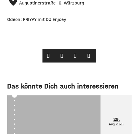
place
Augustinerstraße 18, Würzburg
Odeon: FRIYAY mit DJ Enjoey
Das könnte Dich auch interessieren
29.
Aug
2026