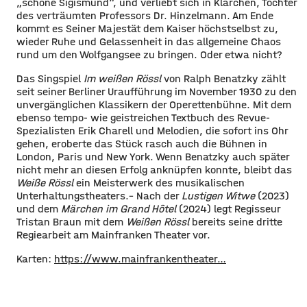
„schöne Sigismund“, und verliebt sich in Klärchen, Tochter
des verträumten Professors Dr. Hinzelmann. Am Ende
kommt es Seiner Majestät dem Kaiser höchstselbst zu,
wieder Ruhe und Gelassenheit in das allgemeine Chaos
rund um den Wolfgangsee zu bringen. Oder etwa nicht?
Das Singspiel
Im weißen Rössl
von Ralph Benatzky zählt
seit seiner Berliner Uraufführung im November 1930 zu den
unvergänglichen Klassikern der Operettenbühne. Mit dem
ebenso tempo- wie geistreichen Textbuch des Revue-
Spezialisten Erik Charell und Melodien, die sofort ins Ohr
gehen, eroberte das Stück rasch auch die Bühnen in
London, Paris und New York. Wenn Benatzky auch später
nicht mehr an diesen Erfolg anknüpfen konnte, bleibt das
Weiße Rössl
ein Meisterwerk des musikalischen
Unterhaltungstheaters.– Nach der
Lustigen Witwe
(2023)
und dem
Märchen im Grand Hôtel
(2024) legt Regisseur
Tristan Braun mit dem
Weißen Rössl
bereits seine dritte
Regiearbeit am Mainfranken Theater vor.
Karten:
https://www.mainfrankentheater…