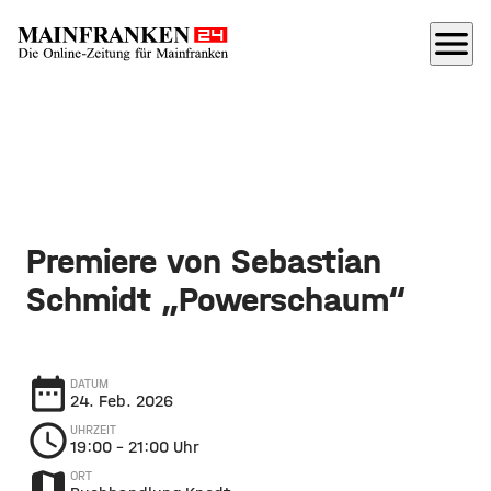
menu
Premiere von Sebastian
Schmidt „Powerschaum“
date_range
DATUM
24. Feb. 2026
schedule
UHRZEIT
19:00
– 21:00 Uhr
map
ORT