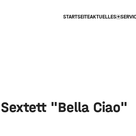
STARTSEITE
AKTUELLES
SERVI
expand_more
Sextett "Bella Ciao"