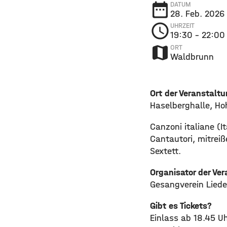
date_range
DATUM
28. Feb. 2026
schedule
UHRZEIT
19:30
– 22:00
map
ORT
Waldbrunn
Ort der Veranstalt
Haselberghalle, H
Canzoni italiane (I
Cantautori, mitrei
Sextett.
Organisator der Ve
Gesangverein Liede
Gibt es Tickets?
Einlass ab 18.45 Uh