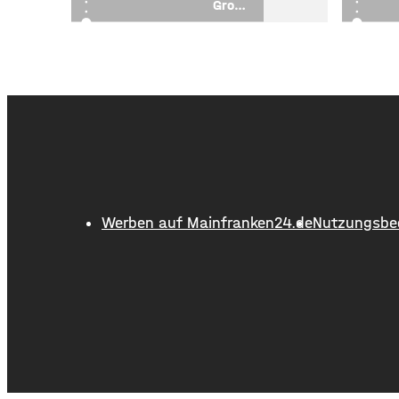
Große
Gruppenausstellung
in der ArtLounge
Iphofen
Werben auf Mainfranken24.de
Nutzungsbe