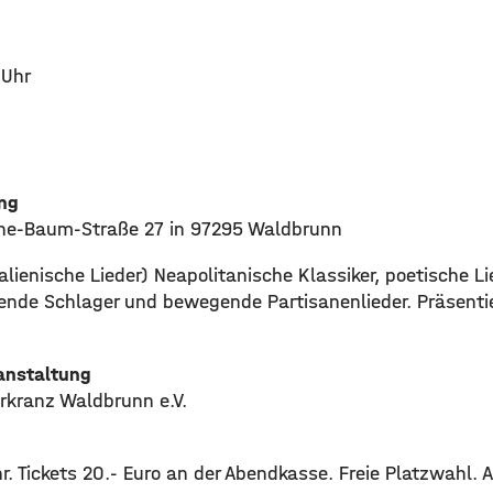
 Uhr
ung
ohe-Baum-Straße 27 in 97295 Waldbrunn
talienische Lieder) Neapolitanische Klassiker, poetische Li
ßende Schlager und bewegende Partisanenlieder. Präsent
ranstaltung
rkranz Waldbrunn e.V.
r. Tickets 20.- Euro an der Abendkasse. Freie Platzwahl.