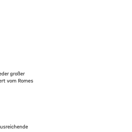
eder großer
iert vom Romes
 Ausreichende