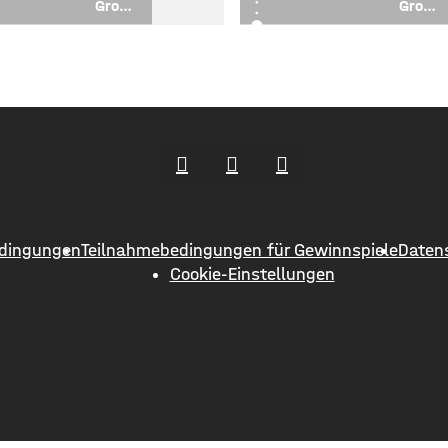
Große
Große
Gruppenausstellung
Gruppenausstellung
in der ArtLounge
in der ArtLounge
Iphofen
Iphofen
dingungen
Teilnahmebedingungen für Gewinnspiele
Daten
Cookie-Einstellungen