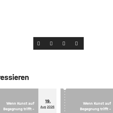
ressieren
19.
Wenn Kunst auf
Wenn Kunst auf
Aug
2026
Begegnung trifft –
Begegnung trifft –