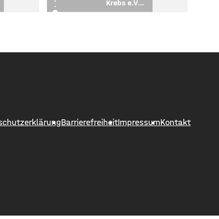
Krebs e.V. -
Vierfarben Saxophon
und Freunde
schutzerklärung
Barrierefreiheit
Impressum
Kontakt