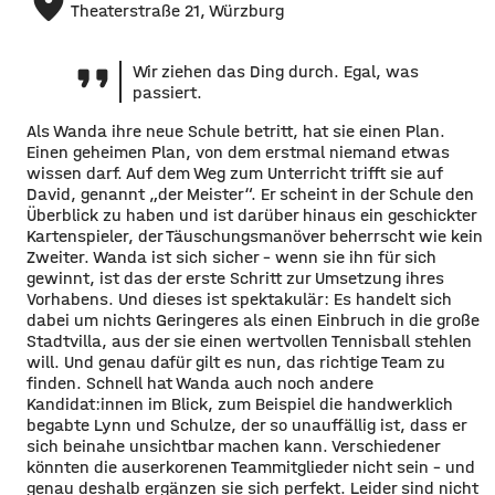
place
Theaterstraße 21, Würzburg
Wir ziehen das Ding durch. Egal, was
passiert.
Als Wanda ihre neue Schule betritt, hat sie einen Plan.
Einen geheimen Plan, von dem erstmal niemand etwas
wissen darf. Auf dem Weg zum Unterricht trifft sie auf
David, genannt „der Meister“. Er scheint in der Schule den
Überblick zu haben und ist darüber hinaus ein geschickter
Kartenspieler, der Täuschungsmanöver beherrscht wie kein
Zweiter. Wanda ist sich sicher – wenn sie ihn für sich
gewinnt, ist das der erste Schritt zur Umsetzung ihres
Vorhabens. Und dieses ist spektakulär: Es handelt sich
dabei um nichts Geringeres als einen Einbruch in die große
Stadtvilla, aus der sie einen wertvollen Tennisball stehlen
will. Und genau dafür gilt es nun, das richtige Team zu
finden. Schnell hat Wanda auch noch andere
Kandidat:innen im Blick, zum Beispiel die handwerklich
begabte Lynn und Schulze, der so unauffällig ist, dass er
sich beinahe unsichtbar machen kann. Verschiedener
könnten die auserkorenen Teammitglieder nicht sein – und
genau deshalb ergänzen sie sich perfekt. Leider sind nicht