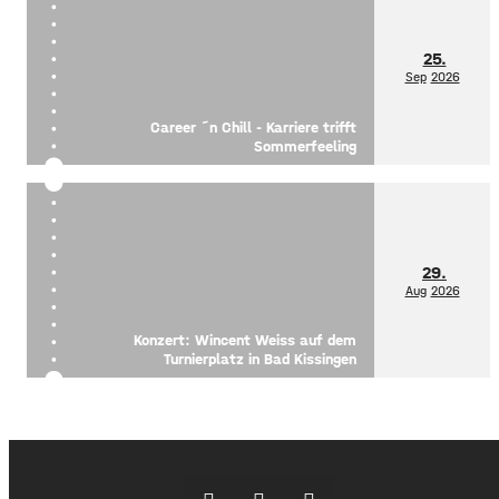
25.
Sep
2026
Career ´n Chill - Karriere trifft
Sommerfeeling
29.
Aug
2026
Konzert: Wincent Weiss auf dem
Turnierplatz in Bad Kissingen