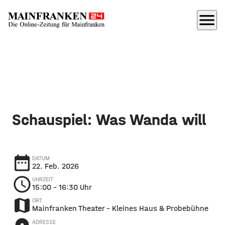
menu
Schauspiel: Was Wanda will
date_range
DATUM
22. Feb. 2026
schedule
UHRZEIT
15:00
– 16:30 Uhr
map
ORT
Mainfranken Theater - Kleines Haus & Probebühne
ADRESSE