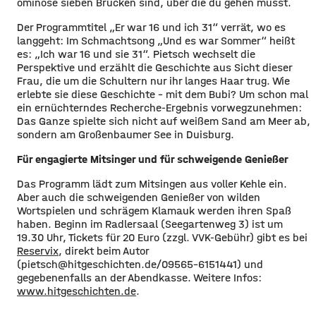
ominöse sieben Brücken sind, über die du gehen musst.
Der Programmtitel „Er war 16 und ich 31“ verrät, wo es
langgeht: Im Schmachtsong „Und es war Sommer“ heißt
es: „Ich war 16 und sie 31“. Pietsch wechselt die
Perspektive und erzählt die Geschichte aus Sicht dieser
Frau, die um die Schultern nur ihr langes Haar trug. Wie
erlebte sie diese Geschichte – mit dem Bubi? Um schon mal
ein ernüchterndes Recherche-Ergebnis vorwegzunehmen:
Das Ganze spielte sich nicht auf weißem Sand am Meer ab,
sondern am Großenbaumer See in Duisburg.
Für engagierte Mitsinger und für schweigende Genießer
Das Programm lädt zum Mitsingen aus voller Kehle ein.
Aber auch die schweigenden Genießer von wilden
Wortspielen und schrägem Klamauk werden ihren Spaß
haben. Beginn im Radlersaal (Seegartenweg 3) ist um
19.30 Uhr, Tickets für 20 Euro (zzgl. VVK-Gebühr) gibt es bei
Reservix
, direkt beim Autor
(pietsch@hitgeschichten.de/09565-6151441) und
gegebenenfalls an der Abendkasse. Weitere Infos:
www.hitgeschichten.de
.