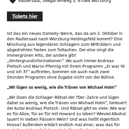
Radlersaal, Seegartenweg 3, 97084 Würzburg
Tickets hier
Ist das ein neues Comedy-Genre, das da am 2. Oktober in
den Radlersaal nach Würzburg-Heidingsfeld kommt? Eine
Mischung aus legendären Schlagern zum Mitträllern und
abgedrehten Texten zum Totlachen. Der eine singt die
immergrünen Hits, der andere gibt
„Hintergrundinformationen“. Wo auch immer Andreas
Pietsch und Marco Pfennig mit ihrem Programm „Er war 16
und ich 31“ auftreten, kommen sie auch nach zwei
Stunden Programm ohne Zugabe nicht von der Bühne.
„Wir lügen so wenig, wie die Tränen von Michael Holm“
„Wir lösen die Schlager-Rätsel der 70er-Jahre und lügen
dabei so wenig, wie die Tränen von Michael Holm“, beteuert
der Autor Andreas Pietsch. Und Rätsel gibt es viele: Wie war
es für Alice, Tür an Tür mit Howard zu leben? Wieviel Alkohol
lauert in sieben Fässern Wein? Und was heißt eigentlich
Hossa? Außerdem erklärt endlich mal einer, was das für