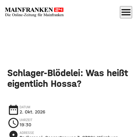
menu
Schlager-Blödelei: Was heißt
eigentlich Hossa?
date_range
DATUM
2. Okt. 2026
schedule
UHRZEIT
19:30
place
ADRESSE