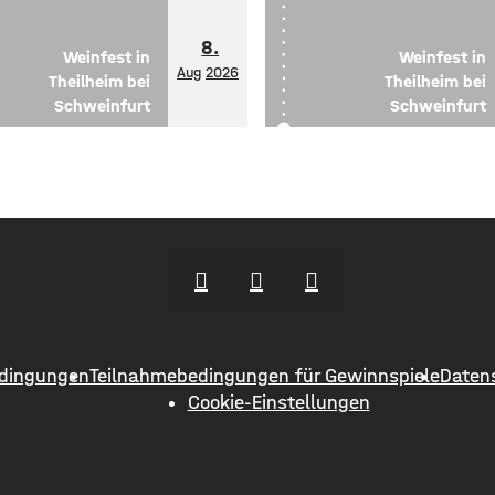
8.
Weinfest in
Weinfest in
Aug
2026
Theilheim bei
Theilheim bei
Schweinfurt
Schweinfurt
dingungen
Teilnahmebedingungen für Gewinnspiele
Daten
Cookie-Einstellungen