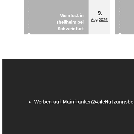
9.
Weinfest in
Aug
2026
Theilheim bei
Schweinfurt
Werben auf Mainfranken24.de
Nutzungsbe