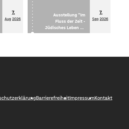
7.
7.
Ausstellung "Im
Aug
2026
Sep
2026
Fluss der Zeit -
Jüdisches Leben an
der Oder"
schutzerklärung
Barrierefreiheit
Impressum
Kontakt