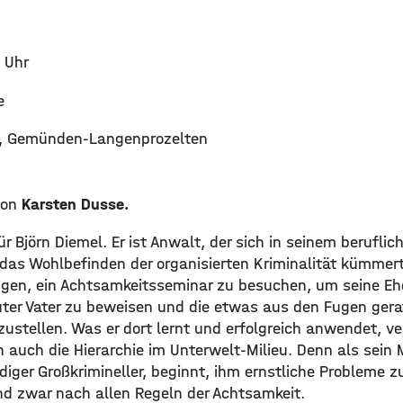
 Uhr
e
4, Gemünden-Langenprozelten
von
Karsten Dusse.
ür Björn Diemel. Er ist Anwalt, der sich in seinem beruflic
as Wohlbefinden der organisierten Kriminalität kümmert
gen, ein Achtsamkeitsseminar zu besuchen, um seine Ehe
guter Vater zu beweisen und die etwas aus den Fugen gera
ustellen. Was er dort lernt und erfolgreich anwendet, ve
 auch die Hierarchie im Unterwelt-Milieu. Denn als sein 
iger Großkrimineller, beginnt, ihm ernstliche Probleme zu
nd zwar nach allen Regeln der Achtsamkeit.