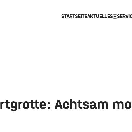
STARTSEITE
AKTUELLES
SERVI
expand_more
rtgrotte: Achtsam mo