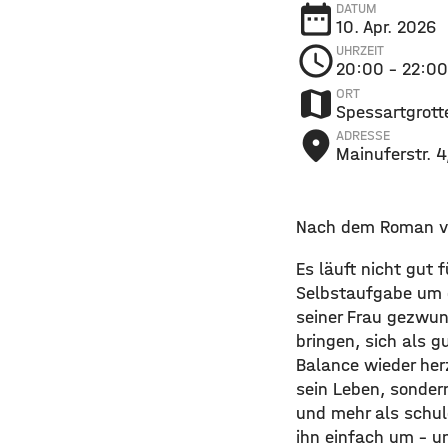
date_range
DATUM
10. Apr. 2026
schedule
UHRZEIT
20:00
– 22:00
map
ORT
Spessartgrott
place
ADRESSE
Mainuferstr. 
Nach dem Roman 
Es läuft nicht gut f
Selbstaufgabe um d
seiner Frau gezwun
bringen, sich als 
Balance wieder herz
sein Leben, sondern
und mehr als schuld
ihn einfach um – u