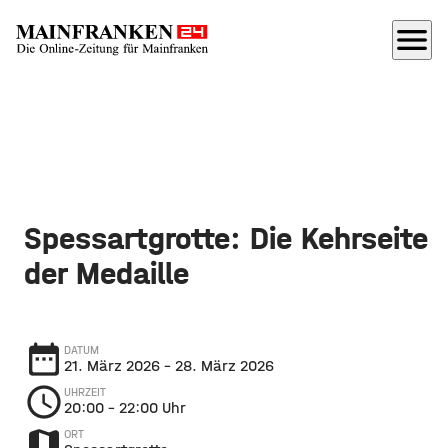
menu
Spessartgrotte: Die Kehrseite
der Medaille
date_range
DATUM
21. März 2026
– 28. März 2026
schedule
UHRZEIT
20:00
– 22:00 Uhr
map
ORT