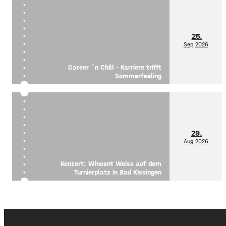
25.
Sep
2026
Career ´n Chill - Karriere trifft
Sommerfeeling
29.
Aug
2026
Konzert: Wincent Weiss auf dem
Turnierplatz in Bad Kissingen