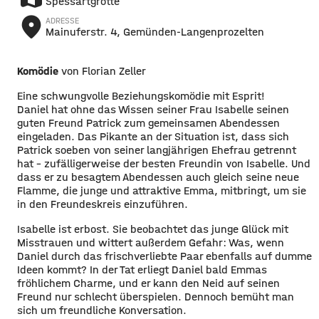
Spessartgrotte
place
ADRESSE
Mainuferstr. 4, Gemünden-Langenprozelten
Komödie
von Florian Zeller
Eine schwungvolle Beziehungskomödie mit Esprit!
Daniel hat ohne das Wissen seiner Frau Isabelle seinen
guten Freund Patrick zum gemeinsamen Abendessen
eingeladen. Das Pikante an der Situation ist, dass sich
Patrick soeben von seiner langjährigen Ehefrau getrennt
hat – zufälligerweise der besten Freundin von Isabelle. Und
dass er zu besagtem Abendessen auch gleich seine neue
Flamme, die junge und attraktive Emma, mitbringt, um sie
in den Freundeskreis einzuführen.
Isabelle ist erbost. Sie beobachtet das junge Glück mit
Misstrauen und wittert außerdem Gefahr: Was, wenn
Daniel durch das frischverliebte Paar ebenfalls auf dumme
Ideen kommt? In der Tat erliegt Daniel bald Emmas
fröhlichem Charme, und er kann den Neid auf seinen
Freund nur schlecht überspielen. Dennoch bemüht man
sich um freundliche Konversation.