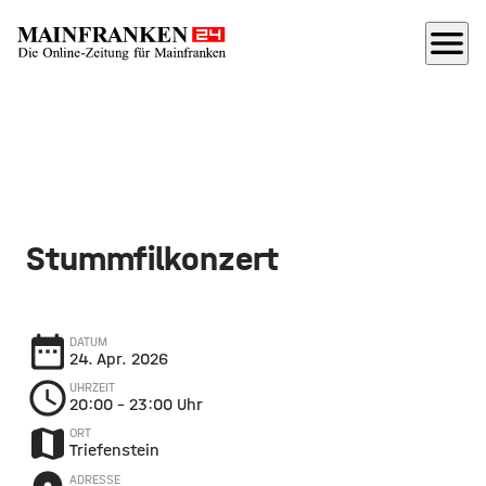
menu
Stummfilkonzert
date_range
DATUM
24. Apr. 2026
schedule
UHRZEIT
20:00
– 23:00 Uhr
map
ORT
Triefenstein
ADRESSE