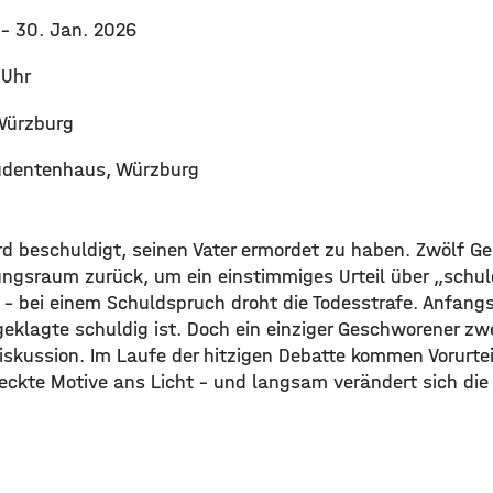
6
– 30. Jan. 2026
 Uhr
Würzburg
dentenhaus, Würzburg
rd beschuldigt, seinen Vater ermordet zu haben. Zwölf 
tungsraum zurück, um ein einstimmiges Urteil über „schul
 – bei einem Schuldspruch droht die Todesstrafe. Anfangs 
geklagte schuldig ist. Doch ein einziger Geschworener zwe
iskussion. Im Laufe der hitzigen Debatte kommen Vorurtei
teckte Motive ans Licht – und langsam verändert sich di