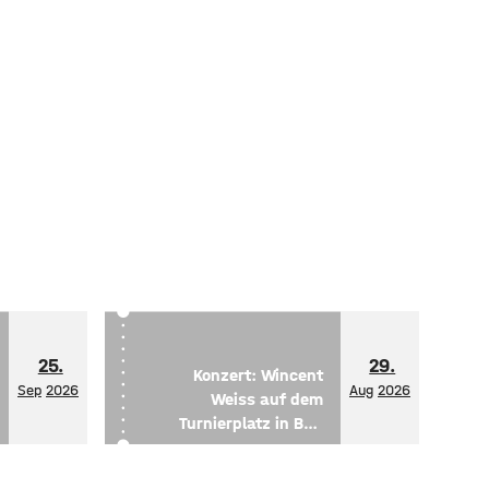
25.
29.
Konzert: Wincent
Sep
2026
Aug
2026
Weiss auf dem
Turnierplatz in Bad
Kissingen