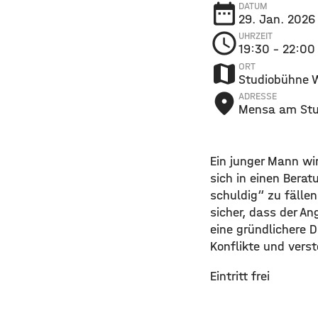
date_range
DATUM
29. Jan. 202
schedule
UHRZEIT
19:30
– 22:00
map
ORT
Studiobühne 
place
ADRESSE
Mensa am Stu
Ein junger Mann wi
sich in einen Bera
schuldig“ zu fällen
sicher, dass der An
eine gründlichere D
Konflikte und vers
Eintritt frei