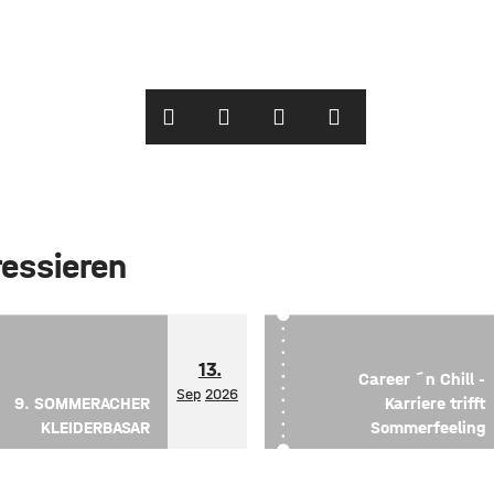
ressieren
13.
Career ´n Chill -
Sep
2026
9. SOMMERACHER
Karriere trifft
KLEIDERBASAR
Sommerfeeling