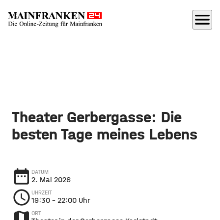
menu
Theater Gerbergasse: Die
besten Tage meines Lebens
date_range
DATUM
2. Mai 2026
schedule
UHRZEIT
19:30
– 22:00 Uhr
map
ORT