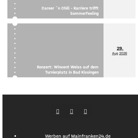
Career ´n Chill - Karriere trifft
Sommerfeeling
29.
Aug
2026
Konzert: Wincent Weiss auf dem
Turnierplatz in Bad Kissingen
Werben auf Mainfranken24.de