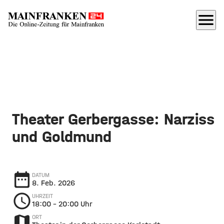
menu
Theater Gerbergasse: Narziss
und Goldmund
date_range
DATUM
8. Feb. 2026
schedule
UHRZEIT
18:00
– 20:00 Uhr
map
ORT