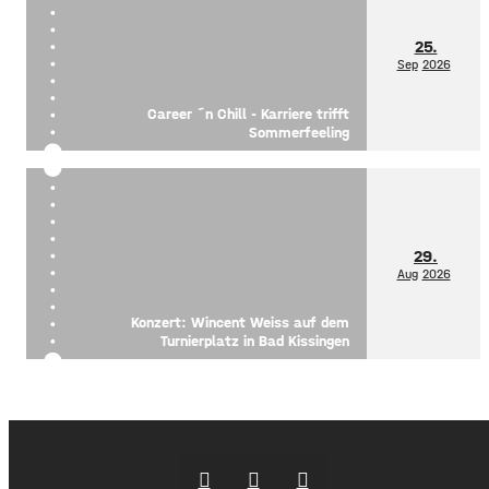
25.
Sep
2026
Career ´n Chill - Karriere trifft
Sommerfeeling
29.
Aug
2026
Konzert: Wincent Weiss auf dem
Turnierplatz in Bad Kissingen