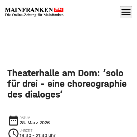
menu
Theaterhalle am Dom: ’solo
für drei - eine choreographie
des dialoges’
date_range
DATUM
28. März 2026
schedule
UHRZEIT
19:30
– 21:30 Uhr