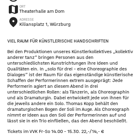
map
ORT
Theaterhalle am Dom
place
ADRESSE
Kiliansplatz 1, Würzburg
VIEL RAUM FÜR KÜNSTLERISCHE HANDSCHRIFTEN
Bei den Produktionen unseres Künstlerkollektives „kollektiv
anderer tanz“ bringen Personen aus den
unterschiedlichsten Kunstrichtungen ihre Ideen und
Qualitäten ein. In „solo für drei – eine Choreographie des
Dialoges“ ist der Raum für das eigenständige künstlerische
Schaffen der Performerinnen extrem ausgeprägt: Jede
Performerin agiert an diesem Abend in drei
unterschiedlichen Rollen: als Tänzerin, als Choreographin
und als Dramaturgin. Dabei entwickelt jede von ihnen für
die jeweils andere ein Solo. Thomas Kopp behält den
dramaturgischen Bogen der Soli im Auge. Als Choreograph
nimmt er Ideen aus den Soli der Performerinnen auf und
lässt sie in ein Trio einfließen, das den Abend beschließt.
Tickets im VVK Fr-So 14.00 – 15.30. 22,-/14,- €