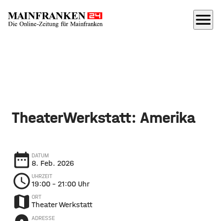
menu
TheaterWerkstatt: Amerika
date_range
DATUM
8. Feb. 2026
schedule
UHRZEIT
19:00
– 21:00 Uhr
map
ORT
Theater Werkstatt
ADRESSE