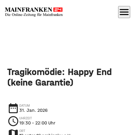
menu
Tragikomödie: Happy End
(keine Garantie)
date_range
DATUM
31. Jan. 2026
schedule
UHRZEIT
19:30
– 22:00 Uhr
map
ORT