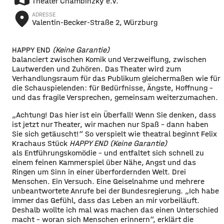
Theater Chambinzky e.V.
place
ADRESSE
Valentin-Becker-Straße 2, Würzburg
HAPPY END
(Keine Garantie)
balanciert zwischen Komik und Verzweiflung, zwischen
Lautwerden und Zuhören. Das Theater wird zum
Verhandlungsraum für das Publikum gleichermaßen wie für
die Schauspielenden: für Bedürfnisse, Ängste, Hoffnung –
und das fragile Versprechen, gemeinsam weiterzumachen.
„Achtung! Das hier ist ein Überfall! Wenn Sie denken, dass
ist jetzt nur Theater, wir machen nur Spaß – dann haben
Sie sich getäuscht!“ So verspielt wie theatral beginnt Felix
Krachaus Stück
HAPPY END (Keine Garantie)
als Entführungskomödie – und entfaltet sich schnell zu
einem feinen Kammerspiel über Nähe, Angst und das
Ringen um Sinn in einer überfordernden Welt. Drei
Menschen. Ein Versuch. Eine Geiselnahme und mehrere
unbeantwortete Anrufe bei der Bundesregierung. „Ich habe
immer das Gefühl, dass das Leben an mir vorbeiläuft.
Deshalb wollte ich mal was machen das einen Unterschied
macht – woran sich Menschen erinnern“, erklärt die