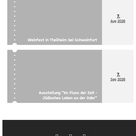
7.
Aug
2026
Weinfest in Theilheim bei Schweinfurt
7.
Sep
2026
Ausstellung "Im Fluss der Zeit -
Jüdisches Leben an der Oder"