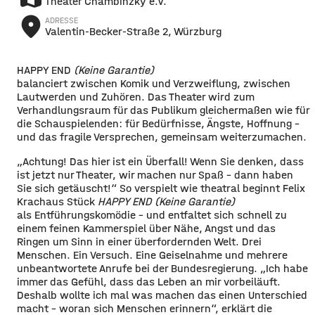
Theater Chambinzky e.V.
place
ADRESSE
Valentin-Becker-Straße 2, Würzburg
HAPPY END
(Keine Garantie)
balanciert zwischen Komik und Verzweiflung, zwischen
Lautwerden und Zuhören. Das Theater wird zum
Verhandlungsraum für das Publikum gleichermaßen wie für
die Schauspielenden: für Bedürfnisse, Ängste, Hoffnung –
und das fragile Versprechen, gemeinsam weiterzumachen.
„Achtung! Das hier ist ein Überfall! Wenn Sie denken, dass
ist jetzt nur Theater, wir machen nur Spaß – dann haben
Sie sich getäuscht!“ So verspielt wie theatral beginnt Felix
Krachaus Stück
HAPPY END (Keine Garantie)
als Entführungskomödie – und entfaltet sich schnell zu
einem feinen Kammerspiel über Nähe, Angst und das
Ringen um Sinn in einer überfordernden Welt. Drei
Menschen. Ein Versuch. Eine Geiselnahme und mehrere
unbeantwortete Anrufe bei der Bundesregierung. „Ich habe
immer das Gefühl, dass das Leben an mir vorbeiläuft.
Deshalb wollte ich mal was machen das einen Unterschied
macht – woran sich Menschen erinnern“, erklärt die