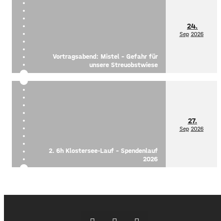
24.
Sep
2026
Vortragsabend: Mistel – Gefahr für
unsere Streuobstwiese
27.
Sep
2026
2. 6h Klostersee-Lauf – Spendenlauf
2026