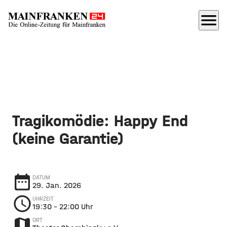
menu
Tragikomödie: Happy End
(keine Garantie)
date_range
DATUM
29. Jan. 2026
schedule
UHRZEIT
19:30
– 22:00 Uhr
map
ORT