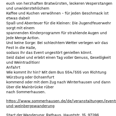
euch von herzhaften Bratwürsten, leckeren Vesperstangen
und unwiderstehlichem
Kaffee und Kuchen verwöhnen – für jeden Geschmack ist
etwas dabei!
Spaß und Abenteuer für die Kleinen: Die Jugendfeuerwehr
sorgt mit einem
spannenden Kinderprogramm für strahlende Augen und
jede Menge Action.
Und keine Sorge: Bei schlechtem Wetter verlegen wir das
Fest in die Halle,
sodass ihr das Event ungestört genießen könnt.
Seid dabei und erlebt einen Tag voller Genuss, Geselligkeit
und Weintradition!
Anfahrt
Wie kommt ihr hin? Mit dem Bus 554/555 von Richtung
Würzburg oder Ochsenfurt
kommend oder mit dem Zug nach Winterhausen und dann
über die Mainbrücke rüber
nach Sommerhausen.
https://www.sommerhausen.de/de/veranstaltungen/eventr
und-weinbergswanderung
Start der Wanderung: Rathaus, Hauptstr. 15, 97286