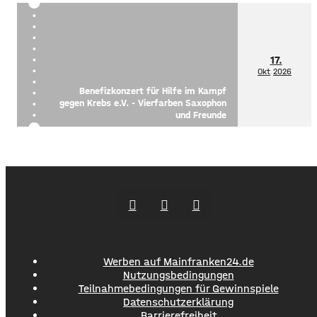
17.
Okt
2026
Benefizkonzert für Hilfe im Kampf
gegen Krebs e.V. - Vierfarben Saxophon
und Freunde
Werben auf Mainfranken24.de
Nutzungsbedingungen
Teilnahmebedingungen für Gewinnspiele
Datenschutzerklärung
Barrierefreiheit