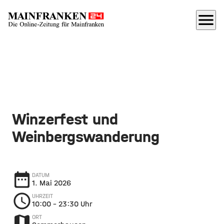
menu
Winzerfest und
Weinbergswanderung
date_range
DATUM
1. Mai 2026
schedule
UHRZEIT
10:00
– 23:30 Uhr
map
ORT