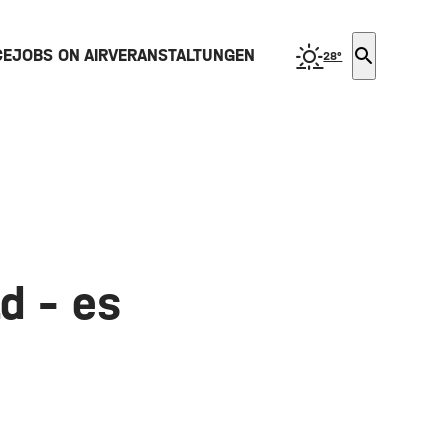
search
CE
JOBS ON AIR
VERANSTALTUNGEN
28°
d – es