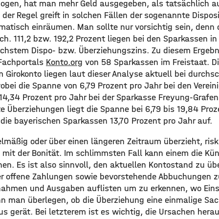
zogen, hat man mehr Geld ausgegeben, als tatsächlich a
 der Regel greift in solchen Fällen der sogenannte Disposi
atisch einräumen. Man sollte nur vorsichtig sein, denn d
ch. 111,2 bzw. 192,2 Prozent liegen bei den Sparkassen i
öchstem Dispo- bzw. Überziehungszins. Zu diesem Ergeb
Fachportals
Konto.org
von 58 Sparkassen im Freistaat. Di
 Girokonto liegen laut dieser Analyse aktuell bei durchsc
wobei die Spanne von 6,79 Prozent pro Jahr bei den Verei
4,34 Prozent pro Jahr bei der Sparkasse Freyung-Grafena
e Überziehungen liegt die Spanne bei 6,79 bis 19,84 Proz
 die bayerischen Sparkassen 13,70 Prozent pro Jahr auf.
lmäßig oder über einen längeren Zeitraum überzieht, risk
mit der Bonität. Im schlimmsten Fall kann einem die Kü
en. Es ist also sinnvoll, den aktuellen Kontostand zu üb
er offene Zahlungen sowie bevorstehende Abbuchungen z
nnahmen und Ausgaben auflisten um zu erkennen, wo Ein
n man überlegen, ob die Überziehung eine einmalige Sac
us gerät. Bei letzterem ist es wichtig, die Ursachen h