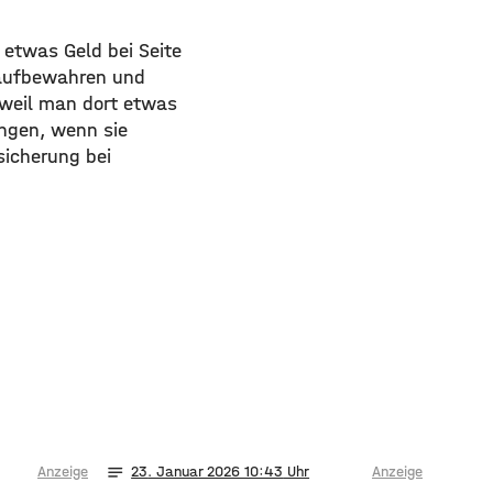
 etwas Geld bei Seite
 aufbewahren und
 weil man dort etwas
angen, wenn sie
sicherung bei
notes
Anzeige
23
. Januar 2026 10:43
Anzeige