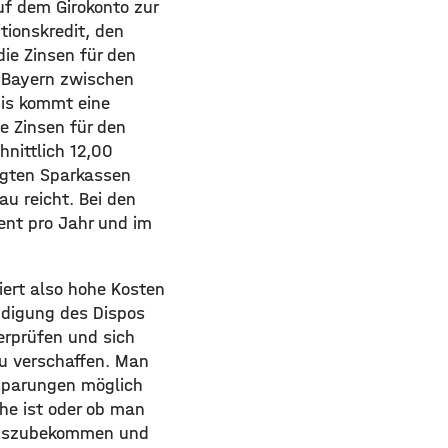
uf dem Girokonto zur
tionskredit, den
ie Zinsen für den
n Bayern zwischen
nis kommt eine
e Zinsen für den
hnittlich 12,00
nigten Sparkassen
u reicht. Bei den
ent pro Jahr und im
iert also hohe Kosten
ndigung des Dispos
erprüfen und sich
u verschaffen. Man
sparungen möglich
he ist oder ob man
erauszubekommen und