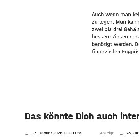
Auch wenn man kein 
zu legen. Man kan
zwei bis drei Gehä
bessere Zinsen erh
benötigt werden. D
finanziellen Engpäs
Das könnte Dich auch inte
notes
notes
27
. Januar 2026 12:00
Anzeige
23
. Ja