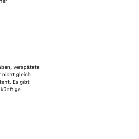
her
aben, verspätete
 nicht gleich
eht. Es gibt
künftige