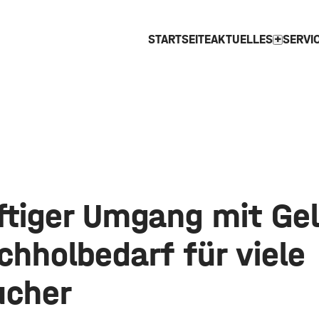
STARTSEITE
AKTUELLES
SERVI
expand_more
ftiger Umgang mit Gel
chholbedarf für viele
ucher