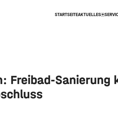
STARTSEITE
AKTUELLES
SERVI
expand_more
: Freibad-Sanierung 
schluss