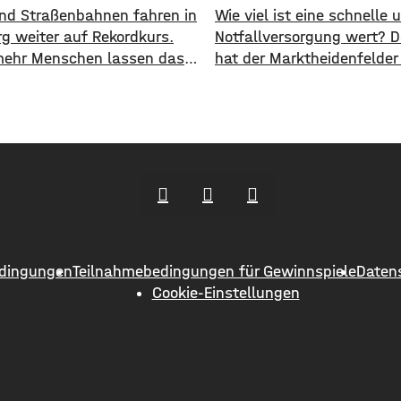
 und Straßenbahnen fahren in
​​Wie viel ist eine schnelle
g weiter auf Rekordkurs.
Notfallversorgung wert? 
ehr Menschen lassen das
hat der Marktheidenfelder
ehen und steigen auf den
nun erneut diskutiert. Das
ichen Nahverkehr um. ​Wie
Die Stadt will auch in Zuk
jetzt mitgeteilt hat, wurden
Notaufnahme im benachb
n Halbjahr 2026 so viele
Bürgerspital in Wertheim f
e transportiert wie nie
unterstützen. ​Über 31.0
Insgesamt waren knapp 18
fließen in diesem Jahr an
en Menschen im öffentlichen
entsprechenden Förderver
ehr unterwegs. ​Besonders
Krankenhauses. Denn: Alle
 zeigt sich
im letzten Jahr haben sic
dingungen
Teilnahmebedingungen für Gewinnspiele
Daten
Menschen aus Marktheide
Cookie-Einstellungen