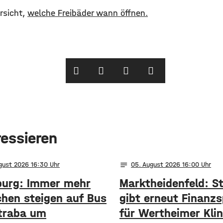
rsicht,
welche Freibäder wann öffnen.
ressieren
notes
ugust 2026 16:30
05
. August 2026 16:00
urg: Immer mehr
Marktheidenfeld: S
hen steigen auf Bus
gibt erneut Finanzs
traba um
für Wertheimer Klin