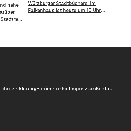
Würzburger Stadtbücherei im
 und nahe
Falkenhaus ist heute um 15 Uhr
Darüber
vorzeitig geschlossen worden. Zu
 Stadtrat
diesem Zeitpunkt hatte es schon
 Ergebnis:
über 32 Grad im Eingangsbereich,
unft die
Tendenz weiter steigend. Die
arten
vorzeitige Schließung begründet die
inanziell
Stadt mit dem Schutz der
00 Euro
Gesundheit der Besucher, vor allem
 den
aber auch der Beschäftigten in der
ein des
Stadtbücherei. Das
in
h 120
schutzerklärung
Barrierefreiheit
Impressum
Kontakt
nfeld