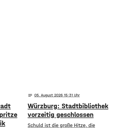
notes
05
. August 2026 15:31
tadt
Würzburg: Stadtbibliothek
pritze
vorzeitig geschlossen
ik
Schuld ist die große Hitze, die