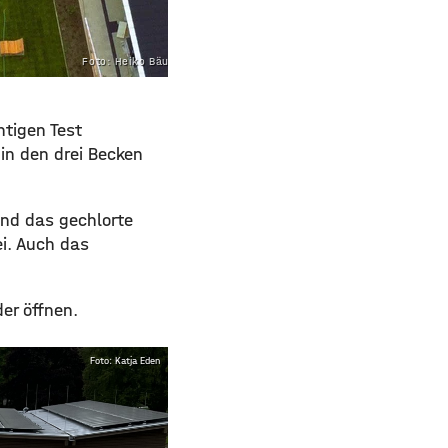
Foto: Heiko Bäuerlein
htigen Test
in den drei Becken
und das gechlorte
ei. Auch das
er öffnen.
Foto: Katja Eden