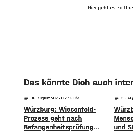
Hier geht es zu Übe
Das könnte Dich auch inte
notes
notes
06
. August 2026 05:36
05
. A
Würzburg: Wiesenfeld-
Würzb
Prozess geht nach
Mensc
Befangenheitsprüfung
und S