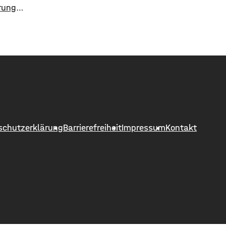
geliefert. Als eine Polizeistreife den
rung
17-jährigen gegen 13 Uhr
8. August
kontrollieren wollte, ergriff er die
 Hettstadt
Flucht. Mit überhöhter
 gesperrt.
Geschwindigkeit fuhr er in Richtung
he Bauamt
B286. Als in die Polizei stoppen
neuert
wollte rammte er den
kungen,
Streifenwagen, stürzte und setzte
ochene
anschließend seine Flucht fort,
 die
wobei er einen
ert
schutzerklärung
Barrierefreiheit
Impressum
Kontakt
 unter