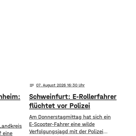
notes
07
. August 2026 16:30
nheim:
Schweinfurt: E-Rollerfahrer
flüchtet vor Polizei
Am Donnerstagmittag hat sich ein
E-Scooter-Fahrer eine wilde
Landkreis
Verfolgungsjagd mit der Polizei
 eine