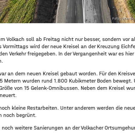
Foto: Staatl
um Volkach soll ab Freitag nicht nur besser, sondern vor 
s Vormittags wird der neue Kreisel an der Kreuzung Eichf
en Verkehr freigegeben. In der Vergangenheit war es hier
n.
r war an dem neuen Kreisel gebaut worden. Für den Kreisv
5 Metern wurden rund 1.800 Kubikmeter Boden bewegt.
 Größe von 15 Gelenk-Omnibussen. Neben dem Kreisel wur
neuert.
 noch kleine Restarbeiten. Unter anderem werden die neu
 noch begrünt.
h noch weitere Sanierungen an der Volkacher Ortsumgehu