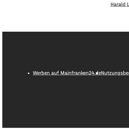
13 Uhr zuletzt im Bereich des
Harald 
Balthasar Neumann Platzes
Alter v
gesehen, seitdem fehlt von ihm jede
1995 bi
Spur. Suchmaßnahmen der Polizei
18 Jahr
sind bislang ohne Erfolg geblieben.
Schweinf
Deswegen bitten die Ermittler jetzt
wurde d
um Hinweise aus der Bevölkerung.
ausgeba
Lukas Schenk könnte
flächen
einer L
Kilomet
Werben auf Mainfranken24.de
Nutzungsbe
führte d