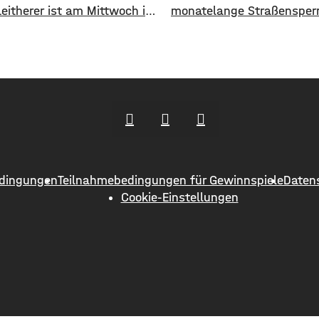
Leitherer ist am Mittwoch im
monatelange Straßensper
on 73 Jahren gestorben. Von
einstellen. Ab Dienstag, 1
s 2013 war Harald Leitherer
wird die Strecke zwischen
e lang Landrat in
und Greußenheim komplett
urt. In seiner Amtszeit
Das kündigt das Staatlic
as Kreisstraßennetz
an. Die Fahrbahn muss er
ut, aber auch ein
werden, sie weist Verdrüc
deckendes Radwegenetz mit
Abbrüche, Risse und gebr
änge von über 1.000
Fahrbahnränder auf. Auch
ern geschaffen. Außerdem
Entwässerung muss erneu
dingungen
Teilnahmebedingungen für Gewinnspiele
Daten
er
werden. Die Arbeiten seien
Cookie-Einstellungen