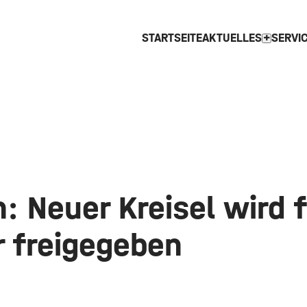
STARTSEITE
AKTUELLES
SERVI
expand_more
: Neuer Kreisel wird 
r freigegeben