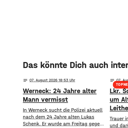
Das könnte Dich auch inte
notes
notes
07
. August 2026 18:53
07
. Au
TOPN
Werneck: 24 Jahre alter
Lkr. S
Mann vermisst
um Al
Leithe
In Werneck sucht die Polizei aktuell
nach dem 24 Jahre alten Lukas
Trauer 
Schenk. Er wurde am Freitag gegen
und dar