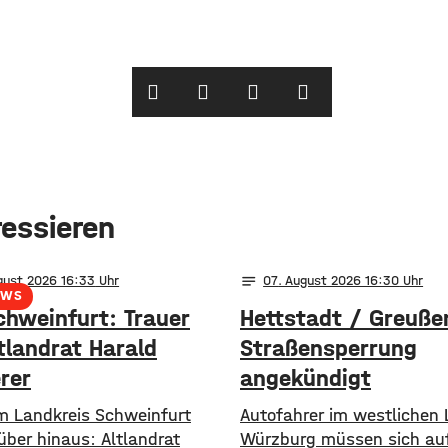
ressieren
notes
gust 2026 16:33
07
. August 2026 16:30
EWS
chweinfurt: Trauer
Hettstadt / Greuße
tlandrat Harald
Straßensperrung
rer
angekündigt
im Landkreis Schweinfurt
Autofahrer im westlichen 
über hinaus: Altlandrat
Würzburg müssen sich auf