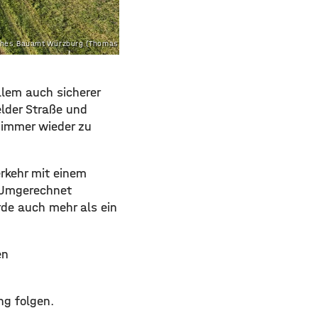
iches Bauamt Würzburg (Thomas Güra)
allem auch sicherer
elder Straße und
 immer wieder zu
erkehr mit einem
 Umgerechnet
de auch mehr als ein
en
ng folgen.