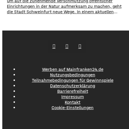
Um auf die zunehmende Verschmutzung öffentlicher
Einrichtungen in der Natur aufmerksam zu machen, geht
die Stadt Schweinfurt neue Wege. In einem aktuellen
Social Media Post zeigt die Verwaltung mit zahlreichen
Bildern die Verschmutzung am Haardthäußchen im
Stadtwald und ruft die Verursacher zum Aufräumen auf.
Gleichzeitig werden Zeugen gesucht und darauf
hingewiesen, dass Bußgelder bis …
Werben auf Mainfranken24.de
Nutzungsbedingungen
Teilnahmebedingungen für Gewinnspiele
Datenschutzerklärung
Barrierefreiheit
Impressum
Kontakt
Cookie-Einstellungen