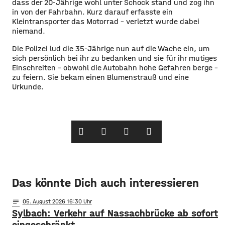
dass der 20-Jährige wohl unter Schock stand und zog ihn
in von der Fahrbahn. Kurz darauf erfasste ein
Kleintransporter das Motorrad – verletzt wurde dabei
niemand.
Die Polizei lud die 35-Jährige nun auf die Wache ein, um
sich persönlich bei ihr zu bedanken und sie für ihr mutiges
Einschreiten – obwohl die Autobahn hohe Gefahren berge –
zu feiern. Sie bekam einen Blumenstrauß und eine
Urkunde.
Das könnte Dich auch interessieren
notes
05
. August 2026 16:30
Sylbach: Verkehr auf Nassachbrücke ab sofort
eingeschränkt