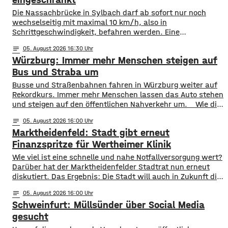
Die Nassachbrücke in Sylbach darf ab sofort nur noch
wechselseitig mit maximal 10 km/h, also in
Schrittgeschwindigkeit, befahren werden. Eine
entsprechende Anordnung hat das Hassfurter
notes
05
. August 2026 16:30
Landratsamt am Mittwochnachmittag veröffentlicht.
Würzburg: Immer mehr Menschen steigen auf
Hintergrund ist das der Schwerlastverkehr aufgrund der
kurzfristigen Sperrung der Nassachbrücke in Haßfurt
Bus und Straba um
deutlich zugenommen hat. Durch die Begrenzung der
​​Busse und Straßenbahnen fahren in Würzburg weiter auf
Höchstgeschwindigkeit soll das über 50 Jahre
Rekordkurs. Immer mehr Menschen lassen das Auto stehen
und steigen auf den öffentlichen Nahverkehr um. ​Wie die
WVV jetzt mitgeteilt hat, wurden im ersten Halbjahr 2026
notes
05
. August 2026 16:00
so viele Fahrgäste transportiert wie nie zuvor. Insgesamt
Marktheidenfeld: Stadt gibt erneut
waren knapp 18 Millionen Menschen im öffentlichen
Nahverkehr unterwegs. ​Besonders deutlich zeigt sich
Finanzspritze für Wertheimer Klinik
​​Wie viel ist eine schnelle und nahe Notfallversorgung wert?
Darüber hat der Marktheidenfelder Stadtrat nun erneut
diskutiert. Das Ergebnis: Die Stadt will auch in Zukunft die
Notaufnahme im benachbarten Bürgerspital in Wertheim
notes
05
. August 2026 16:00
finanziell unterstützen. ​Über 31.000 Euro fließen in
Schweinfurt: Müllsünder über Social Media
diesem Jahr an den entsprechenden Förderverein des
Krankenhauses. Denn: Allein im letzten Jahr haben sich
gesucht
120 Menschen aus Marktheidenfeld