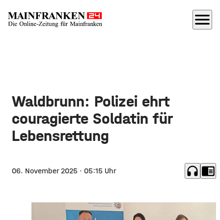
menu
Waldbrunn: Polizei ehrt
couragierte Soldatin für
Lebensrettung
headphones
chrome_reader_mode
06. November 2025
· 05:15 Uhr