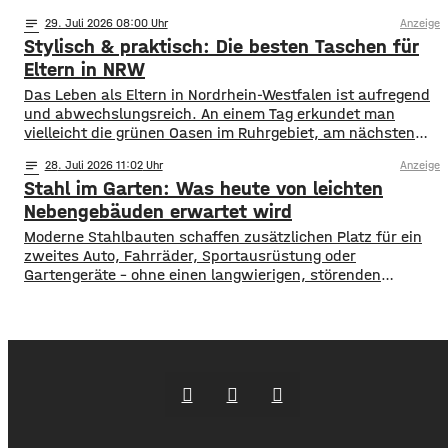
Kilowattstunden zusammen. Pro Leuchte. Bei vierzig
notes
29
. Juli 2026 08:00
Anzeige
Leuchten sind das über 7.000 Kilowattstunden – nur fürs
Stylisch & praktisch: Die besten Taschen für
Licht. Die Rechnung ist einfacher als ihr Ruf Man braucht
dafür keine Software. Leistung in
Eltern in NRW
Das Leben als Eltern in Nordrhein-Westfalen ist aufregend
und abwechslungsreich. An einem Tag erkundet man
vielleicht die grünen Oasen im Ruhrgebiet, am nächsten
schlendert man durch die Einkaufsstraßen von Köln oder
notes
28
. Juli 2026 11:02
Anzeige
Düsseldorf. Spontaneität ist gefragt, aber gute
Stahl im Garten: Was heute von leichten
Vorbereitung ist alles. Wer mit Kindern unterwegs ist,
weiß, dass man für alle Eventualitäten gewappnet sein
Nebengebäuden erwartet wird
muss –
Moderne Stahlbauten schaffen zusätzlichen Platz für ein
zweites Auto, Fahrräder, Sportausrüstung oder
Gartengeräte – ohne einen langwierigen, störenden
Bauprozess. Sie werden als fertige Elemente geliefert,
lassen sich an die Bedingungen des Grundstücks anpassen
und können optisch auf das Wohnhaus abgestimmt
werden. Die Gestaltung des Bereichs rund um ein neu
gebautes Haus endet selten mit Bepflanzung