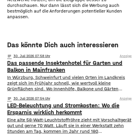
durchschauen. Nur dann lässt sich die Werbung auch
bestmöglich auf die Anforderungen potentieller Kunden
anpassen.
Das könnte Dich auch interessieren
notes
30
. Juli 2026 07:58
Anzeige
Das passende Insektenhotel für Garten und
Balkon in Mainfranken
In Würzburg, Schweinfurt und vielen Orten im Landkreis
zeigt sich im Frühjahr schnell, wie wertvoll kleine
Grünflächen sind. Wo Innenhöfe, Balkone und Gärten
blühen, finden Bestäuber Nahrung. Gleichzeitig stehen
notes
30
. Juli 2026 07:54
Anzeige
viele Insektenarten unter Druck: Versiegelte Flächen, sehr
LED-Beleuchtung und Stromkosten: Wo die
aufgeräumte Beete und weniger heimische Blühpflanzen
nehmen ihnen Nistplätze und Rückzugsräume. Ein
Ersparnis wirklich herkommt
Insektenhotel in Mainfranken ist keine Wunderlösung, kann
Eine alte 58-Watt-Leuchtstoffröhre zieht mit Vorschaltgerät
gut und gerne 70 Watt. Läuft sie in einer Werkstatt zehn
Stunden am Tag, kommen im Jahr rund 180