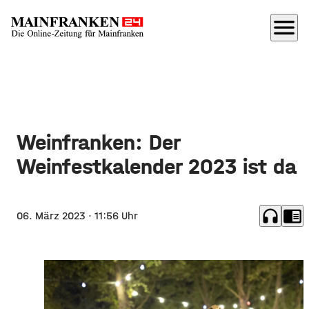
menu
Weinfranken: Der
Weinfestkalender 2023 ist da
headphones
chrome_reader_mode
06. März 2023
· 11:56 Uhr