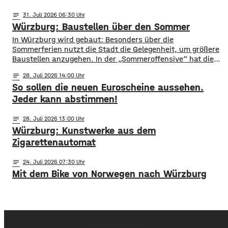
notes
31
. Juli 2026 06:30
Würzburg: Baustellen über den Sommer
​​In Würzburg wird gebaut: Besonders über die
Sommerferien nutzt die Stadt die Gelegenheit, um größere
Baustellen anzugehen. In der „Sommeroffensive“ hat die
Stadt in der Woche vor Beginn der Ferien unter
notes
28
. Juli 2026 14:00
anderem die Sperrung der B27-Brücke bekanntgegeben.
So sollen die neuen Euroscheine aussehen.
Eine Übersicht über alle aktuellen Baustellen findet ihr
hier. ​Sperrung B27-Brücke ​Eine der größten
Jeder kann abstimmen!
Einschränkungen wird für Autofahrer die Sperrung der B27-
Brücke über
notes
28
. Juli 2026 13:00
Würzburg: Kunstwerke aus dem
Zigarettenautomat
notes
24
. Juli 2026 07:30
Mit dem Bike von Norwegen nach Würzburg