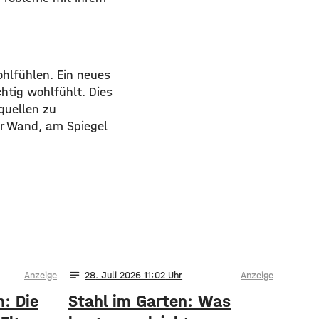
hlfühlen. Ein
neues
chtig wohlfühlt. Dies
quellen zu
der Wand, am Spiegel
notes
Anzeige
28
. Juli 2026 11:02
Anzeige
h: Die
Stahl im Garten: Was