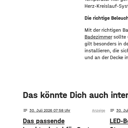
Herz-Kreislauf-Sy
Die richtige Beleuc
Mit der richtigen 
Badezimmer
sollte 
gilt besonders in 
installieren, die s
und an der Decke in
Das könnte Dich auch inte
notes
notes
30
. Juli 2026 07:58
Anzeige
30
. Ju
Das passende
LED-B