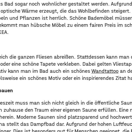
s Bad sogar noch wohnlicher gestaltet werden. Aufgrund
e optische Wärme erzeugt, die das Wohlbefinden steigert.
ln und Pflanzen ist herrlich. Schöne Bademöbel müssen 
bekommt man hübsche Möbel zu einem fairen Preis im s
KEA.
ich die ganzen Fliesen abreißen. Stattdessen kann man d
oder eine schöne Tapete verkleben. Dabei gelten Vliesta
ativ kann man im Bad auch ein schönes
Wandtattoo
an de
lsweise ein schönes Motiv oder ein inspirierendes Zitat h
nbauen
eszeit muss man sich nicht gleich in die öffentliche Sau
 zuhause den Traum einer eigenen Saune erfüllen. Eine
 herein. Moderne Saunen sind platzsparend und hochwerti
na stellt das Dampfbad dar. Aufgrund der hohen Luftfeucht
inger. Dies ist besonders gut für Menschen geeignet, die