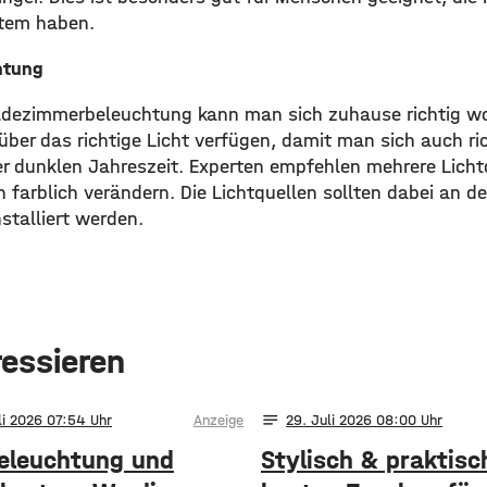
stem haben.
htung
Badezimmerbeleuchtung kann man sich zuhause richtig wo
über das richtige Licht verfügen, damit man sich auch ri
der dunklen Jahreszeit. Experten empfehlen mehrere Licht
ich farblich verändern. Die Lichtquellen sollten dabei an 
stalliert werden.
ressieren
notes
li 2026 07:54
Anzeige
29
. Juli 2026 08:00
eleuchtung und
Stylisch & praktisc