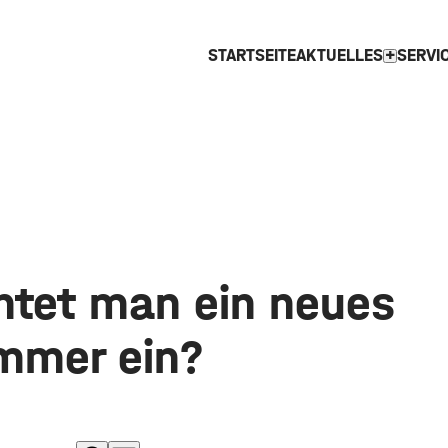
STARTSEITE
AKTUELLES
SERVI
expand_more
chtet man ein neues
mmer ein?