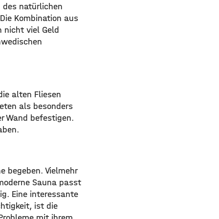
 des natürlichen
 Die Kombination aus
nicht viel Geld
chwedischen
ie alten Fliesen
peten als besonders
r Wand befestigen.
aben.
ne begeben. Vielmehr
 moderne Sauna passt
g. Eine interessante
igkeit, ist die
 Probleme mit ihrem