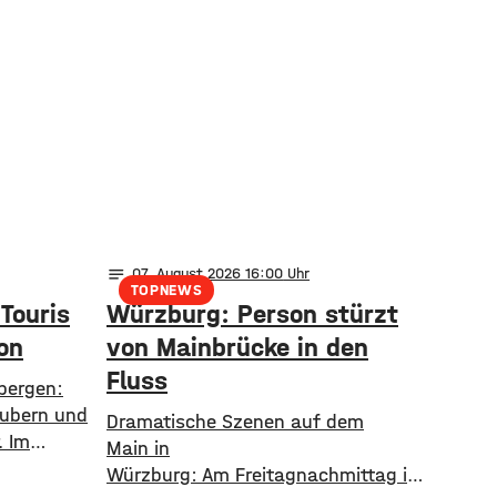
notes
07
. August 2026 16:00
TOPNEWS
 Touris
Würzburg: Person stürzt
on
von Mainbrücke in den
Fluss
bergen:
aubern und
​​Dramatische Szenen auf dem
. Im
Main in
 mehr
Würzburg: Am Freitagnachmittag ist
mmen als