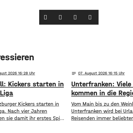
ressieren
notes
gust 2026 16:28
07
. August 2026 16:15
l: Kickers starten in
Unterfranken: Viele
 Liga
kommen in die Regi
burger Kickers starten in
Vom Main bis zu den Wein
iga. Nach vier Jahren
Unterfranken wird bei Url
en sie damit ihr erstes Spiel
Reisenden immer beliebter
fußball. Zum Auftakt geht es
ersten Halbjahr 2026 sind
 Rothosen am
Gäste in die Region geko