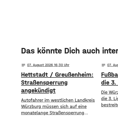
Das könnte Dich auch inte
notes
notes
07
. August 2026 16:30
07
. Au
Hettstadt / Greußenheim:
Fußbal
Straßensperrung
die 3.
angekündigt
Die Würz
die 3. L
Autofahrer im westlichen Landkreis
bestreit
Würzburg müssen sich auf eine
im Profi
monatelange Straßensperrung
für die