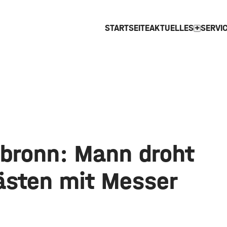
STARTSEITE
AKTUELLES
SERVI
expand_more
bronn: Mann droht
ästen mit Messer