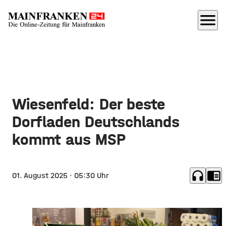
menu
Wiesenfeld: Der beste
Dorfladen Deutschlands
kommt aus MSP
headphones
chrome_reader_mode
01. August 2025
· 05:30 Uhr