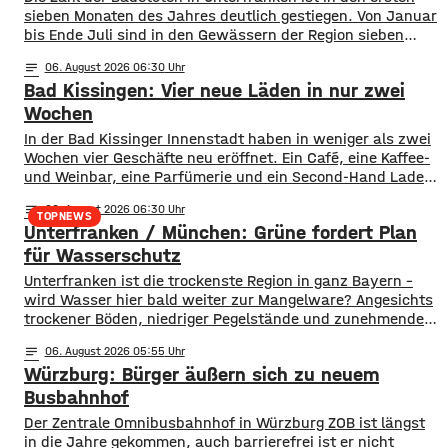
sieben Monaten des Jahres deutlich gestiegen. Von Januar
bis Ende Juli sind in den Gewässern der Region sieben
Menschen ums Leben gekommen. Im Vorjahreszeitraum
notes
06
. August 2026 06:30
waren es drei. Diese Zahlen teilte die DLRG mit. Auch
Bad Kissingen: Vier neue Läden in nur zwei
bayernweit ist die Zahl der Badetoten gestiegen. Während
im Freistaat die
Wochen
In der Bad Kissinger Innenstadt haben in weniger als zwei
Wochen vier Geschäfte neu eröffnet. Ein Café, eine Kaffee-
und Weinbar, eine Parfümerie und ein Second-Hand Laden
der Caritas erweitern jetzt das Angebot im Stadtzentrum.
notes
06
. August 2026 06:30
Kissingens Oberbürgermeister Dirk Vogel und der
TOPNEWS
Unterfranken / München: Grüne fordert Plan
Wirtschaftsförderer der Stadt Sebastian Bünner sehen
damit ihr Engagement und den aktuellen Kurs der
für Wasserschutz
​​Unterfranken ist die trockenste Region in ganz Bayern –
wird Wasser hier bald weiter zur Mangelware? Angesichts
trockener Böden, niedriger Pegelstände und zunehmender
Hitze schlagen die Grünen im Bayerischen Landtag Alarm.
notes
06
. August 2026 05:55
​Mit einem neuen Antrag fordern sie einen 10-Punkte-
Würzburg: Bürger äußern sich zu neuem
Wasser-Notfallplan für Bayern. ​Die Grünen-Fraktion hat
dabei kurzfristige und langfristige Maßnahmen im Petto.
Busbahnhof
So sollen unter anderem
Der Zentrale Omnibusbahnhof in Würzburg ZOB ist längst
in die Jahre gekommen, auch barrierefrei ist er nicht