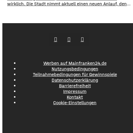
wirklich. Die Stadt nimmt aktuell einen neuen Anlauf, den
ZOB als modernen und zentralen Knotenpunkt für den
gesamten Busverkehr umzugestalten. In einer
Bürgerbeteiligung konnten die Würzburger jetzt Lob, Kritik
und Wünsche einbringen. Was gut funktioniert sind
demnach die
Werben auf Mainfranken24.de
Nutzungsbedingungen
Teilnahmebedingungen für Gewinnspiele
Datenschutzerklärung
Barrierefreiheit
Impressum
Kontakt
Cookie-Einstellungen