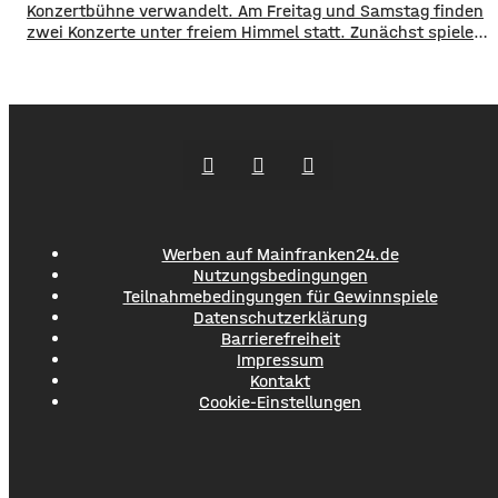
Konzertbühne verwandelt. Am Freitag und Samstag finden
zwei Konzerte unter freiem Himmel statt. Zunächst spielen
am Freitagabend Roy Bianco und die Abbrunzati Boys. Am
Samstag ist dann das Konzert des Duos Fast Boy. Das
Konzert von Roy Bianco und den Abbrunzati Boys ist
ausverkauft, rund 16.000 Menschen werden
Werben auf Mainfranken24.de
Nutzungsbedingungen
Teilnahmebedingungen für Gewinnspiele
Datenschutzerklärung
Barrierefreiheit
Impressum
Kontakt
Cookie-Einstellungen