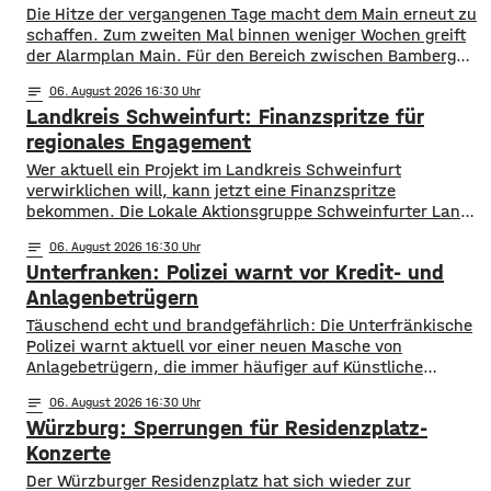
Die Hitze der vergangenen Tage macht dem Main erneut zu
schaffen. Zum zweiten Mal binnen weniger Wochen greift
der Alarmplan Main. Für den Bereich zwischen Bamberg
und Würzburg gilt eine Vorwarnung, ab Würzburg
notes
06
. August 2026 16:30
mainabwärts die zweite von drei Warnstufen. Zwar gibt es
Landkreis Schweinfurt: Finanzspritze für
aktuell mit dem Sauerstoffgehalt im Wasser noch keine
Probleme, allerdings ist die Wassertemperatur
regionales Engagement
Wer aktuell ein Projekt im Landkreis Schweinfurt
verwirklichen will, kann jetzt eine Finanzspritze
bekommen. Die Lokale Aktionsgruppe Schweinfurter Land
unterstützt Kleinprojekte mit bis zu 3.000 Euro Fördergeld.
notes
06
. August 2026 16:30
Bewerben können sich Bürger, Vereine und Organisationen.
Unterfranken: Polizei warnt vor Kredit- und
Die Projekte sollen den Entwicklungszielen des Landkreises
dienen und das Bürgerengagement des Schweinfurter
Anlagenbetrügern
Lands stärken. Die Entwicklungsziele sind:
​​Täuschend echt und brandgefährlich: Die Unterfränkische
Daseinsvorsorge, sozialer Zusammenhalt,
Polizei warnt aktuell vor einer neuen Masche von
Anlagebetrügern, die immer häufiger auf Künstliche
Intelligenz setzen. ​Demnach werden auch immer wieder
notes
06
. August 2026 16:30
Menschen aus der Region um ihr Erspartes gebracht. ​Laut
Würzburg: Sperrungen für Residenzplatz-
Polizei erstellen die Täter mithilfe von KI täuschen echte
Werbevideos oder fälschen Empfehlungen von prominenten
Konzerte
Persönlichkeiten. Ihr Ziel: echte
Der Würzburger Residenzplatz hat sich wieder zur