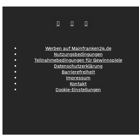
Danach hatten die Gastgeber deutlich mehr Chancen,
nutzen diese aber nicht. In der 36. Minute
Werben auf Mainfranken24.de
Nutzungsbedingungen
Teilnahmebedingungen für Gewinnspiele
Datenschutzerklärung
Barrierefreiheit
Impressum
Kontakt
Cookie-Einstellungen