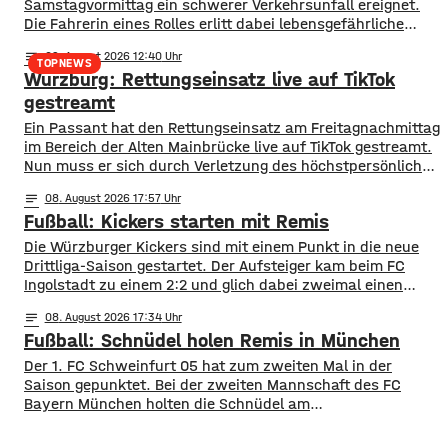
Samstagvormittag ein schwerer Verkehrsunfall ereignet.
Die Fahrerin eines Rolles erlitt dabei lebensgefährliche
Verletzungen. Gegen 11:10 Uhr befuhr die 49-Jährige die
notes
09
. August 2026 12:40
Staatsstraße in Richtung Riedenheim. An der Einmündung
TOPNEWS
Würzburg: Rettungseinsatz live auf TikTok
zur Sonderhofer Straße querte ein Traktor die Staatsstraße
und übersah dabei die vorfahrtsberechtigte Rollerfahrerin.
gestreamt
Durch den Zusammenstoß mit dem Traktor
Ein Passant hat den Rettungseinsatz am Freitagnachmittag
im Bereich der Alten Mainbrücke live auf TikTok gestreamt.
Nun muss er sich durch Verletzung des höchstpersönlichen
Lebensbereichs durch Bildaufnahmen verantworten. Zum
notes
08
. August 2026 17:57
Hintergrund des Rettungseinsatzes: Gegen 14:10 Uhr
Fußball: Kickers starten mit Remis
stürzte ein 43-jähriger Mann aufgrund seiner massiven
Alkoholisierung von der Alten Mainbrücke in den Main. Ein
Die Würzburger Kickers sind mit einem Punkt in die neue
Passant handelte umgehend und
Drittliga-Saison gestartet. Der Aufsteiger kam beim FC
Ingolstadt zu einem 2:2 und glich dabei zweimal einen
Rückstand aus. Nach Toren von Lars Lokotsch und Davide
notes
08
. August 2026 17:34
Sekulovic für die Gastgeber trafen Tarsis Bonga und Liam
Fußball: Schnüdel holen Remis in München
Omore für Würzburg. Trainer Michael Schiele sprach von
einem ordentlichen Auftakt,
Der 1. FC Schweinfurt 05 hat zum zweiten Mal in der
Saison gepunktet. Bei der zweiten Mannschaft des FC
Bayern München holten die Schnüdel am
Samstagnachmittag ein 1:1 unentschieden. Die Bayern
waren zunächst in der 12. Minute in Führung gegangen.