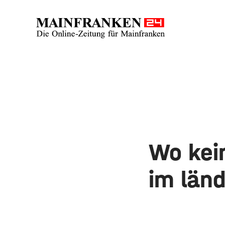
Wo kein
im län