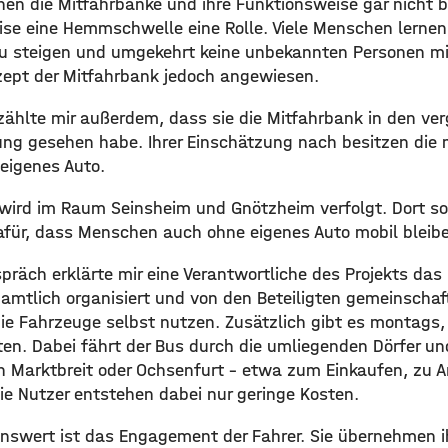
hen die Mitfahrbänke und ihre Funktionsweise gar nicht
ise eine Hemmschwelle eine Rolle. Viele Menschen lernen
zu steigen und umgekehrt keine unbekannten Personen 
zept der Mitfahrbank jedoch angewiesen.
zählte mir außerdem, dass sie die Mitfahrbank in den v
ung gesehen habe. Ihrer Einschätzung nach besitzen di
 eigenes Auto.
 wird im Raum Seinsheim und Gnötzheim verfolgt. Dort so
für, dass Menschen auch ohne eigenes Auto mobil bleib
präch erklärte mir eine Verantwortliche des Projekts das
amtlich organisiert und von den Beteiligten gemeinschaft
die Fahrzeuge selbst nutzen. Zusätzlich gibt es montags
rten. Dabei fährt der Bus durch die umliegenden Dörfer u
h Marktbreit oder Ochsenfurt – etwa zum Einkaufen, zu A
ie Nutzer entstehen dabei nur geringe Kosten.
swert ist das Engagement der Fahrer. Sie übernehmen i