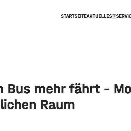
STARTSEITE
AKTUELLES
SERVI
expand_more
 Bus mehr fährt - Mob
dlichen Raum