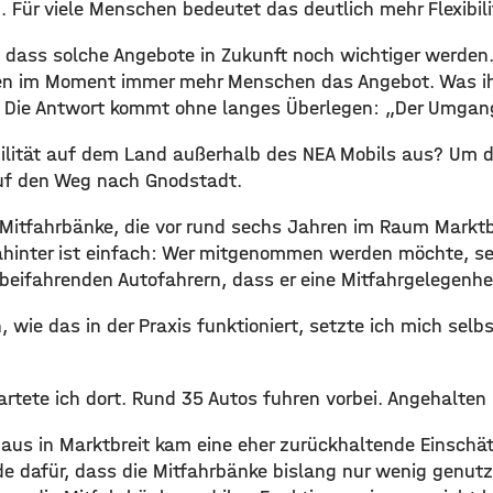
. Für viele Menschen bedeutet das deutlich mehr Flexibili
, dass solche Angebote in Zukunft noch wichtiger werden.
n im Moment immer mehr Menschen das Angebot. Was ihm
 Die Antwort kommt ohne langes Überlegen: „Der Umgang
ilität auf dem Land außerhalb des NEA Mobils aus? Um 
uf den Weg nach Gnodstadt.
 Mitfahrbänke, die vor rund sechs Jahren im Raum Marktbr
ahinter ist einfach: Wer mitgenommen werden möchte, se
rbeifahrenden Autofahrern, dass er eine Mitfahrgelegenhe
wie das in der Praxis funktioniert, setzte ich mich selbs
rtete ich dort. Rund 35 Autos fuhren vorbei. Angehalten
us in Marktbreit kam eine eher zurückhaltende Einschä
 dafür, dass die Mitfahrbänke bislang nur wenig genut