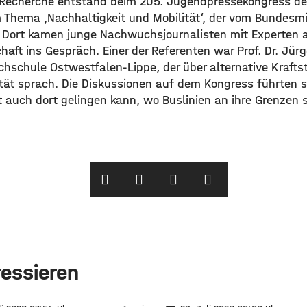
r Recherche entstand beim 205. Jugendpressekongress de
 Thema ‚Nachhaltigkeit und Mobilität‘, der vom Bundesmin
 Dort kamen junge Nachwuchsjournalisten mit Experten 
chaft ins Gespräch. Einer der Referenten war Prof. Dr. Jür
hschule Ostwestfalen-Lippe, der über alternative Kraftst
tät sprach. Die Diskussionen auf dem Kongress führten sc
t auch dort gelingen kann, wo Buslinien an ihre Grenzen 
ressieren