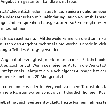
as Angebot im gesamten Landkreis nutzbar.
tzt? „Eigentlich jeder“, sagt Enzo. Senioren gehören eb
che oder Menschen mit Behinderung. Auch Rollstuhlfahrer
uge sind entsprechend ausgestattet. Außerdem gibt es M
er mitzunehmen.
ht Enzo regelmäßig. „Mittlerweile kenne ich die Stammkun
utzen das Angebot mehrmals pro Woche. Gerade in klein
 längst Teil des Alltags geworden.
Angebot überzeugt ist, merkt man schnell. Er fährt nicht
t es auch privat. Wenn sein eigenes Auto in die Werkstat
, steigt er als Fahrgast ein. Nach eigener Aussage hat er
 bereits mehr als 20 Mal genutzt.
 lobt er immer wieder. Im Vergleich zu einem Taxi ist das 
längere Fahrten wären sonst oft mit deutlich höheren Ko
elbst hat sich weiterentwickelt. Heute können Fahrgäst