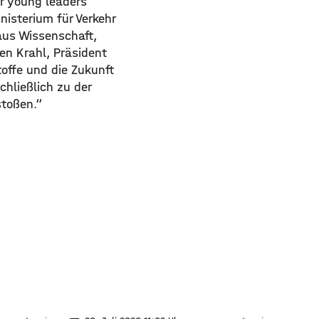
r young leaders
isterium für Verkehr
aus Wissenschaft,
gen Krahl, Präsident
offe und die Zukunft
hließlich zu der
stoßen.“