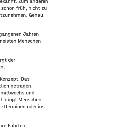
 bekannt. Zum anderen
 schon früh, nicht zu
mitzunehmen. Genau
ergangenen Jahren
e meisten Menschen
rgt der
en.
 Konzept. Das
lich getragen.
, mittwochs und
nd bringt Menschen
rztterminen oder ins
hre Fahrten