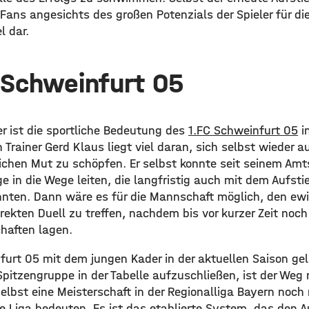
r Fans angesichts des großen Potenzials der Spieler für 
l dar.
 Schweinfurt 05
r ist die sportliche Bedeutung des
1.FC Schweinfurt 05
in
rainer Gerd Klaus liegt viel daran, sich selbst wieder a
lichen Mut zu schöpfen. Er selbst konnte seit seinem Amt
ge in die Wege leiten, die langfristig auch mit dem Aufstie
nten. Dann wäre es für die Mannschaft möglich, den ew
rekten Duell zu treffen, nachdem bis vor kurzer Zeit noc
haften lagen.
urt 05 mit dem jungen Kader in der aktuellen Saison gel
pitzengruppe in der Tabelle aufzuschließen, ist der Weg 
elbst eine Meisterschaft in der Regionalliga Bayern noch
tte Liga bedeuten. Es ist das etablierte System, das den A