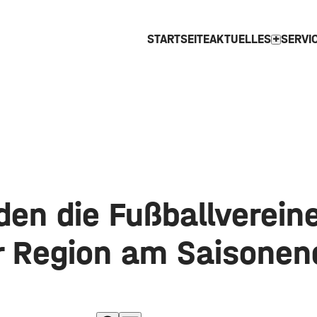
STARTSEITE
AKTUELLES
SERVI
expand_more
den die Fußballverein
r Region am Saisonen