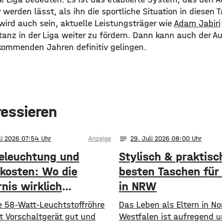
werden lässt, als ihn die sportliche Situation in diesen 
wird auch sein, aktuelle Leistungsträger wie
Adam Jabiri
tanz in der Liga weiter zu fördern. Dann kann auch der Auf
 kommenden Jahren definitiv gelingen.
ressieren
notes
li 2026 07:54
Anzeige
29
. Juli 2026 08:00
eleuchtung und
Stylisch & praktisc
kosten: Wo die
besten Taschen für 
nis wirklich
in NRW
ommt
te 58-Watt-Leuchtstoffröhre
Das Leben als Eltern in No
it Vorschaltgerät gut und
Westfalen ist aufregend 