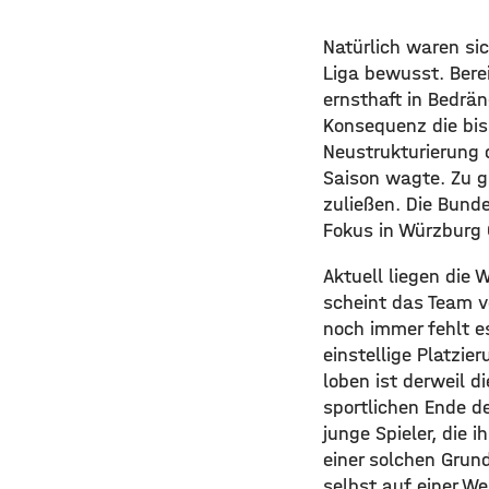
Natürlich waren sic
Liga bewusst. Berei
ernsthaft in Bedrä
Konsequenz die bis 
Neustrukturierung 
Saison wagte. Zu gr
zuließen. Die Bund
Fokus in Würzburg 
Aktuell liegen die 
scheint das Team v
noch immer fehlt e
einstellige Platzi
loben ist derweil d
sportlichen Ende d
junge Spieler, die 
einer solchen Grun
selbst auf einer We