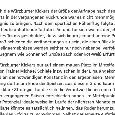
h die Würzburger Kickers der Größe der Aufgabe nach dem 
ts in der
vergangenen Rückrunde
war es nicht mehr mögl
ngnis zu bringen. Nach dem sportlichen Höhenflug folgte 
heute anhaltende Talfahrt. An und für sich war es der je
des Teams geschuldet, dass sich kaum jemand an eine Pr
oß schienen die Veränderungen zu sein, die einen Blick in
esligaergebnisse werden seither nur noch nebenbei verfo
Gegnern wie Sonnenhof Großaspach oder Rot-Weiß Erfurt 
Würzburger Kickers nur auf einem mauen Platz im Mittelfel
on Trainer Michael Schiele inzwischen in der Liga angek
s an der notwendigen Konstanz in den Ergebnissen. Mehr 
erung dürfte am Ende der Spielzeit aus diesem Grund kaum
ie klare Strategie, für die sich die Verantwortlichen nach
er vergangenen Saison entschieden haben. Im Mittelpunk
ihr Potenzial idealerweise im Laufe der nächsten Monate en
dlage könnte es tatsächlich gelingen, das Ruder herumzu
lle des Erfolgs zu schwimmen. Selbst der erneute Aufstieg 