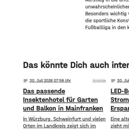
unwahrscheinlicher 
Besonders wichtig 
die sportliche Kons
Fußballliga in den
Das könnte Dich auch inte
notes
notes
30
. Juli 2026 07:58
Anzeige
30
. Ju
Das passende
LED-B
Insektenhotel für Garten
Strom
und Balkon in Mainfranken
Erspar
herk
In Würzburg, Schweinfurt und vielen
Eine al
Orten im Landkreis zeigt sich im
zieht m