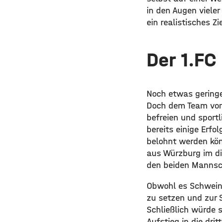
in den Augen viele
ein realistisches Zie
Der 1.FC
Noch etwas geringe
Doch dem Team von T
befreien und sport
bereits einige Erfol
belohnt werden kön
aus Würzburg im di
den beiden Mannsc
Obwohl es Schweinf
zu setzen und zur S
Schließlich würde s
Aufstieg in die dri