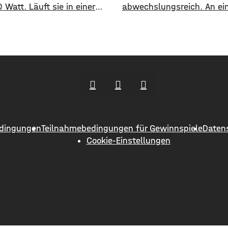
 Watt. Läuft sie in einer
abwechslungsreich. An ei
tt zehn Stunden am Tag,
erkundet man vielleicht d
im Jahr rund 180
Oasen im Ruhrgebiet, am 
tstunden zusammen. Pro
schlendert man durch die
 Bei vierzig Leuchten sind
Einkaufsstraßen von Köln 
r 7.000 Kilowattstunden –
Düsseldorf. Spontaneität i
 Licht. Die Rechnung ist
gefragt, aber gute Vorbere
er als ihr Ruf Man braucht
alles. Wer mit Kindern un
ine Software. Leistung in
ist, weiß, dass man für al
Eventualitäten gewappnet
dingungen
Teilnahmebedingungen für Gewinnspiele
Daten
muss –
Cookie-Einstellungen