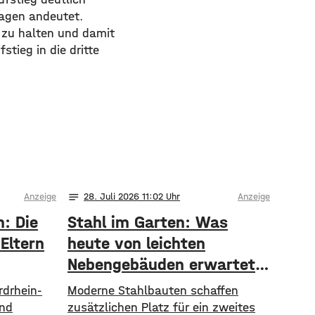
Tagen andeutet.
zu halten und damit
stieg in die dritte
notes
Anzeige
28
. Juli 2026 11:02
Anzeige
h: Die
Stahl im Garten: Was
Eltern
heute von leichten
Nebengebäuden erwartet
wird
rdrhein-
Moderne Stahlbauten schaffen
und
zusätzlichen Platz für ein zweites