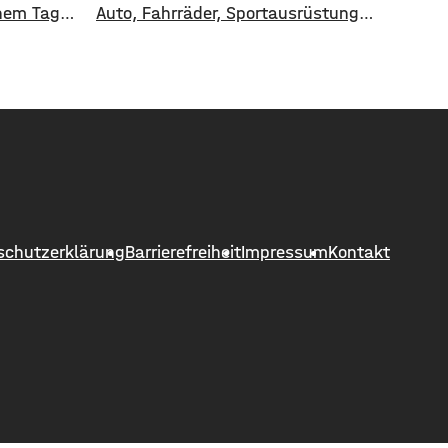
nem Tag
Auto, Fahrräder, Sportausrüstung
ie grünen
oder Gartengeräte – ohne einen
nächsten
langwierigen, störenden
Bauprozess. Sie werden als fertige
oder
Elemente geliefert, lassen sich an
st
die Bedingungen des Grundstücks
itung ist
anpassen und können optisch auf
terwegs
das Wohnhaus abgestimmt werden.
le
Die Gestaltung des Bereichs rund
 sein
um ein neu gebautes Haus endet
schutzerklärung
Barrierefreiheit
Impressum
Kontakt
selten mit Bepflanzung