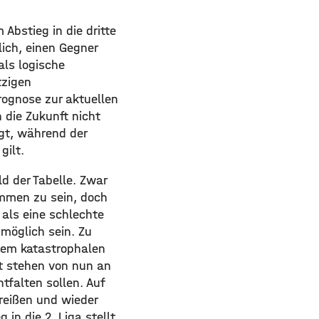
Abstieg in die dritte
ich, einen Gegner
als logische
tzigen
ognose zur aktuellen
 die Zukunft nicht
lgt, während der
gilt.
d der Tabelle. Zwar
ommen zu sein, doch
als eine schlechte
 möglich sein. Zu
 dem katastrophalen
t stehen von nun an
tfalten sollen. Auf
reißen und wieder
in die 2. Liga stellt