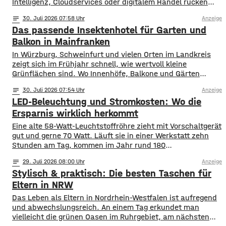
Intelligenz, Cloudservices oder digitalem Handel rücken
auch Kryptowährungen immer stärker in den Fokus
notes
30
. Juli 2026 07:58
Anzeige
öffentlicher Diskussionen. Was einst als Nischenthema
Das passende Insektenhotel für Garten und
innerhalb technischer Communities begann, ist
inzwischen zu einem globalen Phänomen geworden.
Balkon in Mainfranken
Medien, Unternehmen und Forschungseinrichtungen
In Würzburg, Schweinfurt und vielen Orten im Landkreis
beschäftigen sich zunehmend mit der Frage, welche Rolle
zeigt sich im Frühjahr schnell, wie wertvoll kleine
digitale
Grünflächen sind. Wo Innenhöfe, Balkone und Gärten
blühen, finden Bestäuber Nahrung. Gleichzeitig stehen
notes
30
. Juli 2026 07:54
Anzeige
viele Insektenarten unter Druck: Versiegelte Flächen, sehr
LED-Beleuchtung und Stromkosten: Wo die
aufgeräumte Beete und weniger heimische Blühpflanzen
nehmen ihnen Nistplätze und Rückzugsräume. Ein
Ersparnis wirklich herkommt
Insektenhotel in Mainfranken ist keine Wunderlösung, kann
Eine alte 58-Watt-Leuchtstoffröhre zieht mit Vorschaltgerät
gut und gerne 70 Watt. Läuft sie in einer Werkstatt zehn
Stunden am Tag, kommen im Jahr rund 180
Kilowattstunden zusammen. Pro Leuchte. Bei vierzig
notes
29
. Juli 2026 08:00
Anzeige
Leuchten sind das über 7.000 Kilowattstunden – nur fürs
Stylisch & praktisch: Die besten Taschen für
Licht. Die Rechnung ist einfacher als ihr Ruf Man braucht
dafür keine Software. Leistung in
Eltern in NRW
Das Leben als Eltern in Nordrhein-Westfalen ist aufregend
und abwechslungsreich. An einem Tag erkundet man
vielleicht die grünen Oasen im Ruhrgebiet, am nächsten