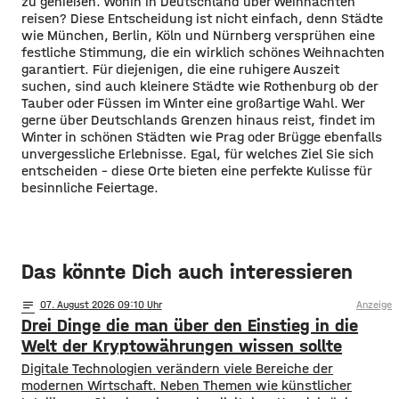
zu genießen. Wohin in Deutschland über Weihnachten
reisen? Diese Entscheidung ist nicht einfach, denn Städte
wie München, Berlin, Köln und Nürnberg versprühen eine
festliche Stimmung, die ein wirklich schönes Weihnachten
garantiert. Für diejenigen, die eine ruhigere Auszeit
suchen, sind auch kleinere Städte wie Rothenburg ob der
Tauber oder Füssen im Winter eine großartige Wahl. Wer
gerne über Deutschlands Grenzen hinaus reist, findet im
Winter in schönen Städten wie Prag oder Brügge ebenfalls
unvergessliche Erlebnisse. Egal, für welches Ziel Sie sich
entscheiden – diese Orte bieten eine perfekte Kulisse für
besinnliche Feiertage.
Das könnte Dich auch interessieren
notes
07
. August 2026 09:10
Anzeige
Drei Dinge die man über den Einstieg in die
Welt der Kryptowährungen wissen sollte
Digitale Technologien verändern viele Bereiche der
modernen Wirtschaft. Neben Themen wie künstlicher