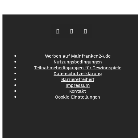
schlendert man durch die Einkaufsstraßen von Köln oder
Düsseldorf. Spontaneität ist gefragt, aber gute
Vorbereitung ist alles. Wer mit Kindern unterwegs ist,
weiß, dass man für alle Eventualitäten gewappnet sein
muss –
Werben auf Mainfranken24.de
Nutzungsbedingungen
Teilnahmebedingungen für Gewinnspiele
Datenschutzerklärung
Barrierefreiheit
Impressum
Kontakt
Cookie-Einstellungen