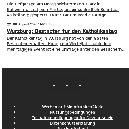
die verantwortlichen Verkäuferinnen und
Die Tiefgarage am Georg-Wichtermann-Platz in
Schweinfurt ist, von Freitag bis einschließlich Sonntag,
vollständig gesperrt. Laut Stadt muss die Garage
umfangreich gereinigt werden. Die Tiefgarage steht
notes
06
. August 2026 14:26
während der Sperrung weder für Ein- noch Ausfahrten zur
Würzburg: Bestnoten für den Katholikentag
Verfügung. Alternative Parkmöglichkeiten bieten unter
anderem, die Tiefgarage Graben oder die Parkgarage
Der Katholikentag in Würzburg hat von den Gästen
Kunsthalle.
Bestnoten erhalten. Knapp ein Vierteljahr nach dem
mehrtägigen Event ist eine Umfrage unter den Besuchern
ausgewertet. 97 Prozent der Teilnehmer waren danach
sehr zufrieden mit den Tagen in Würzburg. Sowohl das
Programm als auch die gesamte Planung und Organisation
seien sehr gut gewesen. Mehrere zehntausend Gäste
waren
Werben auf Mainfranken24.de
Nutzungsbedingungen
Teilnahmebedingungen für Gewinnspiele
Datenschutzerklärung
Barrierefreiheit