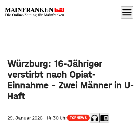
menu
Würzburg: 16-Jähriger
verstirbt nach Opiat-
Einnahme – Zwei Männer in U-
Haft
headphones
chrome_reader_mode
29. Januar 2026
· 14:30 Uhr
TOPNEWS