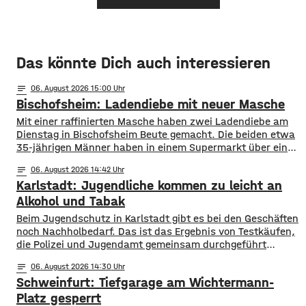
Das könnte Dich auch interessieren
notes
06
. August 2026 15:00
Bischofsheim: Ladendiebe mit neuer Masche
Mit einer raffinierten Masche haben zwei Ladendiebe am
Dienstag in Bischofsheim Beute gemacht. Die beiden etwa
35-jährigen Männer haben in einem Supermarkt über eine
Stunde lang Lebensmittel und Drogerieartikel in einen
notes
06
. August 2026 14:42
Einkaufswagen geladen. Ihre Beute versteckten sie im
Karlstadt: Jugendliche kommen zu leicht an
Anschluss unter mehreren Packungen Küchenrolle. Sie
verließen den Laden ohne die Waren im Wert von rund
Alkohol und Tabak
1.000
Beim Jugendschutz in Karlstadt gibt es bei den Geschäften
noch Nachholbedarf. Das ist das Ergebnis von Testkäufen,
die Polizei und Jugendamt gemeinsam durchgeführt
haben. Eine jugendliche Testkäuferin wurde in 14
notes
06
. August 2026 14:30
Geschäfte geschickt und sollten dort versuchen,
Schweinfurt: Tiefgarage am Wichtermann-
Tabakwaren oder Spirituosen zu kaufen. In sechs Fällen
bekam die Jugendliche illegalerweise diese Artikel. Gegen
Platz gesperrt