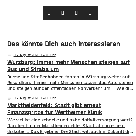
Das könnte Dich auch interessieren
notes
05
. August 2026 16:30
Würzburg: Immer mehr Menschen steigen auf
Bus und Straba um
​​Busse und Straßenbahnen fahren in Würzburg weiter auf
Rekordkurs. Immer mehr Menschen lassen das Auto stehen
und steigen auf den öffentlichen Nahverkehr um. ​Wie die
WVV jetzt mitgeteilt hat, wurden im ersten Halbjahr 2026
notes
05
. August 2026 16:00
so viele Fahrgäste transportiert wie nie zuvor. Insgesamt
Marktheidenfeld: Stadt gibt erneut
waren knapp 18 Millionen Menschen im öffentlichen
Nahverkehr unterwegs. ​Besonders deutlich zeigt sich
Finanzspritze für Wertheimer Klinik
​​Wie viel ist eine schnelle und nahe Notfallversorgung wert?
Darüber hat der Marktheidenfelder Stadtrat nun erneut
diskutiert. Das Ergebnis: Die Stadt will auch in Zukunft die