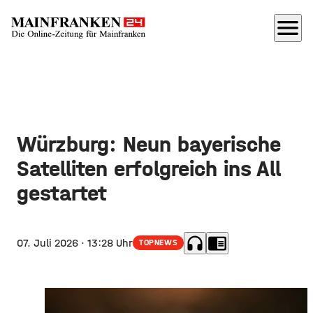
menu
Würzburg: Neun bayerische
Satelliten erfolgreich ins All
gestartet
headphones
chrome_reader_mode
07. Juli 2026
· 13:28 Uhr
TOPNEWS