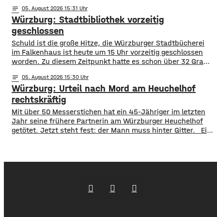
Notaufnahme im benachbarten Bürgerspital in Wertheim
notes
05
. August 2026 15:31
finanziell unterstützen. ​Über 31.000 Euro fließen in
Würzburg: Stadtbibliothek vorzeitig
diesem Jahr an den entsprechenden Förderverein des
Krankenhauses. Denn: Allein im letzten Jahr haben sich
geschlossen
120 Menschen aus Marktheidenfeld
Schuld ist die große Hitze, die Würzburger Stadtbücherei
im Falkenhaus ist heute um 15 Uhr vorzeitig geschlossen
worden. Zu diesem Zeitpunkt hatte es schon über 32 Grad
im Eingangsbereich, Tendenz weiter steigend. Die
notes
05
. August 2026 15:30
vorzeitige Schließung begründet die Stadt mit dem Schutz
Würzburg: Urteil nach Mord am Heuchelhof
der Gesundheit der Besucher, vor allem aber auch der
Beschäftigten in der Stadtbücherei. Das
rechtskräftig
​​Mit über 50 Messerstichen hat ein 45-Jähriger im letzten
Jahr seine frühere Partnerin am Würzburger Heuchelhof
getötet. Jetzt steht fest: der Mann muss hinter Gitter. ​Ein
letzter Versuch die Gefängnisstrafe noch zu verhindern ist
jetzt gescheitert – wie der Bundesgerichtshof auf Anfrage
mitgeteilt hat, wurde die Revision der Verteidigung als
unbegründet verworfen. Damit ist das Mord-Urteil
jetzt rechtskräftig und