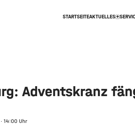
STARTSEITE
AKTUELLES
SERVI
expand_more
rg: Adventskranz fän
5
· 14:00 Uhr