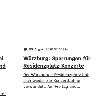
notes
06
. August 2026 16:30
ei
Würzburg: Sperrungen für
und
Residenzplatz-Konzerte
Der Würzburger Residenzplatz hat
sich wieder zur Konzertbühne
verwandelt. Am Freitag und
Samstag finden zwei Konzerte unter
arnt
freiem Himmel statt. Zunächst
asche von
spielen am Freitagabend Roy Bianco
er