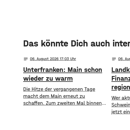
Das könnte Dich auch inte
notes
notes
06
. August 2026 17:03
06
. A
Unterfranken: Main schon
Landk
wieder zu warm
Finanz
regio
Die Hitze der vergangenen Tage
macht dem Main erneut zu
Wer aktu
schaffen. Zum zweiten Mal binnen
Schweinf
weniger Wochen greift der
jetzt e
Alarmplan Main. Für den Bereich
Die Lok
zwischen Bamberg und Würzburg
Schwein