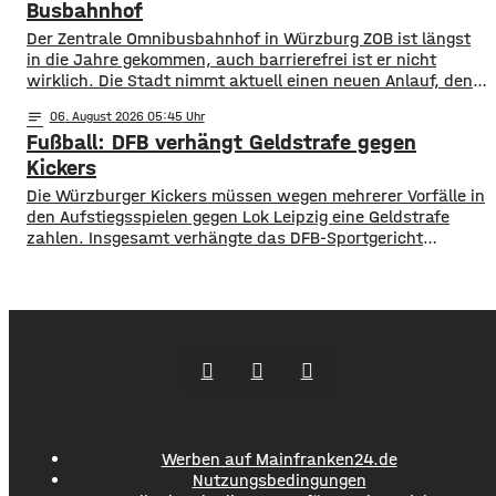
dabei kurzfristige und langfristige Maßnahmen im Petto.
Busbahnhof
So sollen unter anderem
Der Zentrale Omnibusbahnhof in Würzburg ZOB ist längst
in die Jahre gekommen, auch barrierefrei ist er nicht
wirklich. Die Stadt nimmt aktuell einen neuen Anlauf, den
ZOB als modernen und zentralen Knotenpunkt für den
notes
06
. August 2026 05:45
gesamten Busverkehr umzugestalten. In einer
Fußball: DFB verhängt Geldstrafe gegen
Bürgerbeteiligung konnten die Würzburger jetzt Lob, Kritik
und Wünsche einbringen. Was gut funktioniert sind
Kickers
demnach die
Die Würzburger Kickers müssen wegen mehrerer Vorfälle in
den Aufstiegsspielen gegen Lok Leipzig eine Geldstrafe
zahlen. Insgesamt verhängte das DFB-Sportgericht
mehrere Strafen in einer Gesamthöhe von 25.750 Euro.
20.000 Euro entfallen auf 73 gezündete pyrotechnische
Gegenstände im Relegations-Hinspiel in Leipzig am 28. Mai.
Für das Rückspiel am 1. Juni wurden weitere 5.750 Euro
fällig. Dort
Werben auf Mainfranken24.de
Nutzungsbedingungen