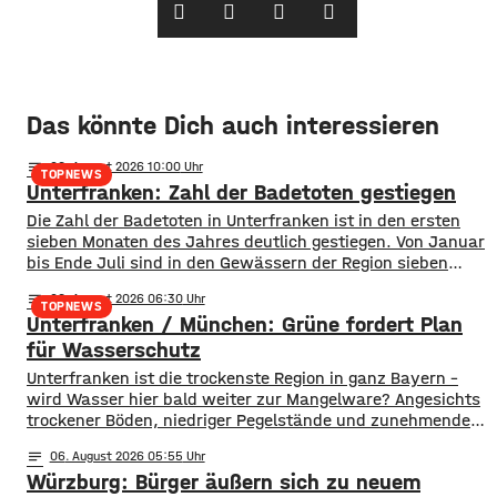
Das könnte Dich auch interessieren
notes
06
. August 2026 10:00
TOPNEWS
Unterfranken: Zahl der Badetoten gestiegen
Die Zahl der Badetoten in Unterfranken ist in den ersten
sieben Monaten des Jahres deutlich gestiegen. Von Januar
bis Ende Juli sind in den Gewässern der Region sieben
Menschen ums Leben gekommen. Im Vorjahreszeitraum
notes
06
. August 2026 06:30
waren es drei. Diese Zahlen teilte die DLRG mit. Auch
TOPNEWS
Unterfranken / München: Grüne fordert Plan
bayernweit ist die Zahl der Badetoten gestiegen. Während
im Freistaat die
für Wasserschutz
​​Unterfranken ist die trockenste Region in ganz Bayern –
wird Wasser hier bald weiter zur Mangelware? Angesichts
trockener Böden, niedriger Pegelstände und zunehmender
Hitze schlagen die Grünen im Bayerischen Landtag Alarm.
notes
06
. August 2026 05:55
​Mit einem neuen Antrag fordern sie einen 10-Punkte-
Würzburg: Bürger äußern sich zu neuem
Wasser-Notfallplan für Bayern. ​Die Grünen-Fraktion hat