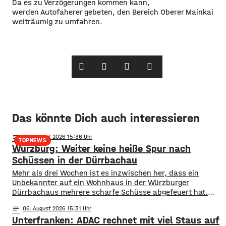
Da es zu Verzögerungen kommen kann,
werden Autofaherer gebeten, den Bereich Oberer Mainkai
weiträumig zu umfahren.
Das könnte Dich auch interessieren
notes
06
. August 2026 15:36
TOPNEWS
Würzburg: Weiter keine heiße Spur nach
Schüssen in der Dürrbachau
Mehr als drei Wochen ist es inzwischen her, dass ein
Unbekannter auf ein Wohnhaus in der Würzburger
Dürrbachaus mehrere scharfe Schüsse abgefeuert hat.
Dem Täter war damals die Flucht gelungen, noch immer
notes
06
. August 2026 15:31
fehlt den Ermittlern offenbar eine heiße Spur. Eine
Unterfranken: ADAC rechnet mit viel Staus auf
Großfahndung am Abend der Tat war erfolglos geblieben,