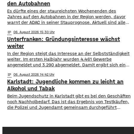
auch eine Anwohnerbefragung brachte offenbar keinen
den Autobahnen
Durchbruch.
Es dürfte eines der staureichsten Wochenenden des
Jahres auf den Autobahnen in der Region werden, davor
warnt der ADAC in seiner Stauprognose. Aktuell sind alle
Bundesländer in den Sommerferien, sie enden allerdings in
notes
06
. August 2026 15:30
Hessen, Rheinland-Pfalz und dem Saarland. Auch in den
Unterfranken: Gründungsinteresse wächst
skandinavischen Ländern beginnt die Schule langsam
wieder. Daher dürfte es auf A 3 und
weiter
In der Region steigt das Interesse an der Selbstständigkeit
weiter. Im ersten Halbjahr wurden 4.461 Gewerbe
angemeldet und 3.290 abgemeldet. Damit ergibt sich ein
Plus von 1.171 Betrieben. Besonders hohe Zuwächse
notes
06
. August 2026 14:42
verzeichneten Würzburg, der Landkreis Würzburg sowie
Karlstadt: Jugendliche kommen zu leicht an
die Regionen Haßberge, Bad Kissingen und Schweinfurt.
Nach dem aktuellen IHK-Report entstehen viele
Alkohol und Tabak
Gründungen allerdings aus dem Wunsch
Beim Jugendschutz in Karlstadt gibt es bei den Geschäften
noch Nachholbedarf. Das ist das Ergebnis von Testkäufen,
die Polizei und Jugendamt gemeinsam durchgeführt
haben. Eine jugendliche Testkäuferin wurde in 14
Geschäfte geschickt und sollten dort versuchen,
Tabakwaren oder Spirituosen zu kaufen. In sechs Fällen
bekam die Jugendliche illegalerweise diese Artikel. Gegen