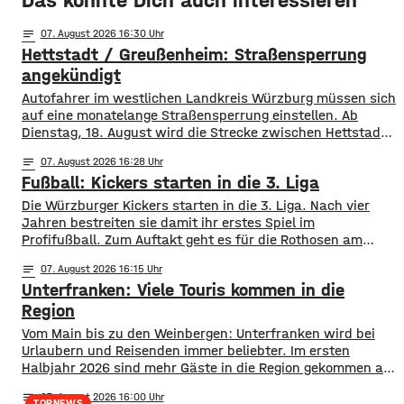
Das könnte Dich auch interessieren
notes
07
. August 2026 16:30
Hettstadt / Greußenheim: Straßensperrung
angekündigt
Autofahrer im westlichen Landkreis Würzburg müssen sich
auf eine monatelange Straßensperrung einstellen. Ab
Dienstag, 18. August wird die Strecke zwischen Hettstadt
und Greußenheim komplett gesperrt. Das kündigt das
notes
07
. August 2026 16:28
Staatliche Bauamt an. Die Fahrbahn muss erneuert
Fußball: Kickers starten in die 3. Liga
werden, sie weist Verdrückungen, Abbrüche, Risse und
gebrochene Fahrbahnränder auf. Auch die Entwässerung
Die Würzburger Kickers starten in die 3. Liga. Nach vier
muss erneuert werden. Die Arbeiten seien unter
Jahren bestreiten sie damit ihr erstes Spiel im
Profifußball. Zum Auftakt geht es für die Rothosen am
Samstagnachmittag zum FC Ingolstadt 04. Während die
notes
07
. August 2026 16:15
Kickers sich als Neuling in der Liga ihren Platz suchen
Unterfranken: Viele Touris kommen in die
müssen, sind die „Schanzer“ bereits seit vier Saisons in
der 3.
Region
Vom Main bis zu den Weinbergen: Unterfranken wird bei
Urlaubern und Reisenden immer beliebter. Im ersten
Halbjahr 2026 sind mehr Gäste in die Region gekommen als
noch ein Jahr zuvor. ​Wie aus aktuellen Zahlen des
notes
07
. August 2026 16:00
Landesamts für Statistik hervorgeht, sind zwischen
TOPNEWS