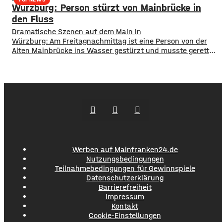
Würzburg: Person stürzt von Mainbrücke in
Januar und Juni über 1,3 Millionen Menschen hier
angekommen, ein Plus von 2,8 Prozent. ​Außerdem
den Fluss
​​Dramatische Szenen auf dem Main in
Würzburg: Am Freitagnachmittag ist eine Person von der
Alten Mainbrücke ins Wasser gestürzt und musste gerettet
werden. ​Feuerwehr und Rettungsdienst waren schnell vor
Ort. Einem Taucher gelang es, der Person einen
Rettungsring zuzuwerfen, an dem sie sich zunächst
festhalten konnte. ​Während des Einsatzes verlor diese
dann aber das Bewusstsein und musste so schnell wie
möglich an Land gebracht
Werben auf Mainfranken24.de
Nutzungsbedingungen
Teilnahmebedingungen für Gewinnspiele
Datenschutzerklärung
Barrierefreiheit
Impressum
Kontakt
Cookie-Einstellungen