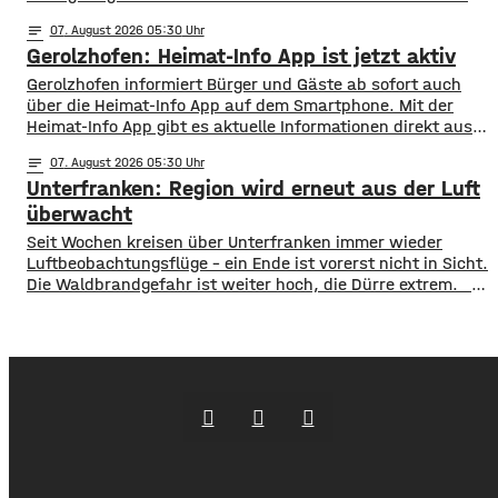
unterzeichnet. Latevi Lawson stammt aus Togo, lebt aber
notes
07
. August 2026 05:30
seit vielen Jahren in Schweinfurt. Seit über acht Jahren
Gerolzhofen: Heimat-Info App ist jetzt aktiv
betreibt er ein Restaurant, bietet Kochkurse an und
organisiert Caterings. Dennoch droht ihm gemeinsam
Gerolzhofen informiert Bürger und Gäste ab sofort auch
über die Heimat-Info App auf dem Smartphone. Mit der
Heimat-Info App gibt es aktuelle Informationen direkt aus
dem Rathaus, Nachrichten aus den Bereichen Sport, Kunst
notes
07
. August 2026 05:30
und Kultur und einen Veranstaltungskalender. Sie
Unterfranken: Region wird erneut aus der Luft
informiert auch über Vereine, Straßensperrungen oder
aktuell zum Beispiel den Marktplatzumbau. Auf der
überwacht
Plattform Heimat-Info sind
​​Seit Wochen kreisen über Unterfranken immer wieder
Luftbeobachtungsflüge – ein Ende ist vorerst nicht in Sicht.
Die Waldbrandgefahr ist weiter hoch, die Dürre extrem. ​
Wie die Regierung von Unterfranken jetzt mitgeteilt hat,
finden deshalb am Wochenende wieder Kontrollflüge statt.
Die Flugzeuge halten dabei Ausschau nach möglichen
Brandherden. ​Die Situation bleibt angespannt: Nicht nur
in den Wäldern, sondern