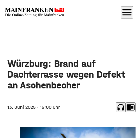
menu
Würzburg: Brand auf
Dachterrasse wegen Defekt
an Aschenbecher
headphones
chrome_reader_mode
13. Juni 2025
· 15:00 Uhr