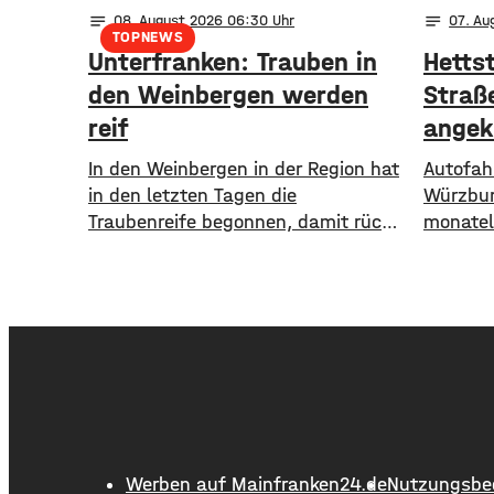
notes
notes
08
. August 2026 06:30
07
. Au
TOPNEWS
Unterfranken: Trauben in
Hetts
den Weinbergen werden
Straß
reif
angek
In den Weinbergen in der Region hat
Autofah
in den letzten Tagen die
Würzbur
Traubenreife begonnen, damit rückt
monatel
auch der Beginn der Weinlese
einstell
langsam näher. Am deutlichsten
wird di
sichtbar ist der Beginn der Reife bei
und Gre
den Rotweinsorten: Bislang waren
Das kün
die Beeren wie auch bei den
an. Die
Weißweinsorten noch grün. Jetzt
werden,
aber färben sich die Trauben optisch
Abbrüch
sichtbar rot. Im
Fahrbah
Entwäss
Werben auf Mainfranken24.de
Nutzungsbe
werden. 