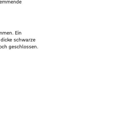
ndhemmende
mmen. Ein
e dicke schwarze
och geschlossen.