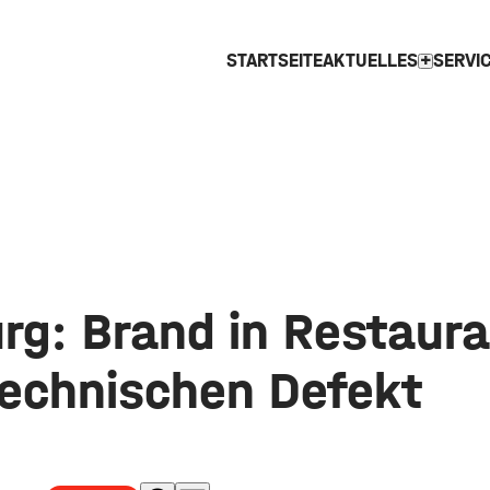
STARTSEITE
AKTUELLES
SERVI
expand_more
rg: Brand in Restaur
technischen Defekt