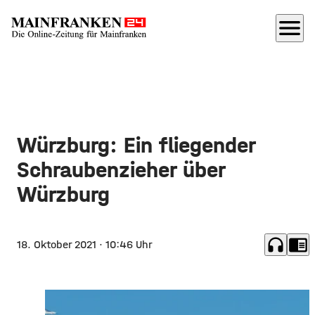
menu
Würzburg: Ein fliegender
Schraubenzieher über
Würzburg
headphones
chrome_reader_mode
18. Oktober 2021
· 10:46 Uhr