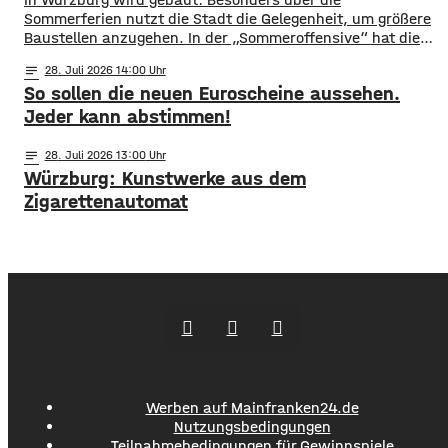
Sommerferien nutzt die Stadt die Gelegenheit, um größere
Baustellen anzugehen. In der „Sommeroffensive“ hat die
Stadt in der Woche vor Beginn der Ferien unter
notes
28
. Juli 2026 14:00
anderem die Sperrung der B27-Brücke bekanntgegeben.
So sollen die neuen Euroscheine aussehen.
Eine Übersicht über alle aktuellen Baustellen findet ihr
hier. ​Sperrung B27-Brücke ​Eine der größten
Jeder kann abstimmen!
Einschränkungen wird für Autofahrer die Sperrung der B27-
Brücke über
notes
28
. Juli 2026 13:00
Würzburg: Kunstwerke aus dem
Zigarettenautomat
Werben auf Mainfranken24.de
Nutzungsbedingungen
Teilnahmebedingungen für Gewinnspiele