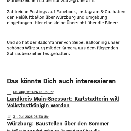
Markenzeichen ist der schwarz-grüne Griff.
Zahlreiche Postings auf Facebook, Instagram & Co. haben
den Heißluftballon über Würzburg und Umgebung
eingefangen. Hier eine kleine Übersicht über die Bilder:
Und so hat der Ballonfahrer von Seibel Ballooning unser
schönes Würzburg mit der Kamera aus dem fliegenden
Schraubenzieher festgehalten:
Das könnte Dich auch interessieren
notes
06
. August 2026 15:08
Landkreis Main-Spessart: Karlstadterin will
Volksfestkönigin werden
notes
31
. Juli 2026 06:30
Würzburg: Baustellen über den Sommer
​​In Würzburg wird gebaut: Besonders über die