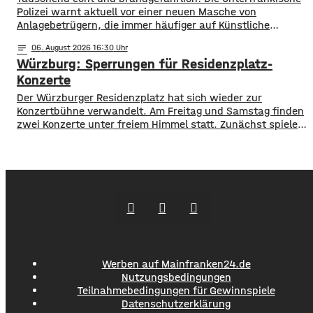
Daseinsvorsorge, sozialer Zusammenhalt,
Polizei warnt aktuell vor einer neuen Masche von
Anlagebetrügern, die immer häufiger auf Künstliche
Intelligenz setzen. ​Demnach werden auch immer wieder
notes
06
. August 2026 16:30
Menschen aus der Region um ihr Erspartes gebracht. ​Laut
Würzburg: Sperrungen für Residenzplatz-
Polizei erstellen die Täter mithilfe von KI täuschen echte
Werbevideos oder fälschen Empfehlungen von prominenten
Konzerte
Persönlichkeiten. Ihr Ziel: echte
Der Würzburger Residenzplatz hat sich wieder zur
Konzertbühne verwandelt. Am Freitag und Samstag finden
zwei Konzerte unter freiem Himmel statt. Zunächst spielen
am Freitagabend Roy Bianco und die Abbrunzati Boys. Am
Samstag ist dann das Konzert des Duos Fast Boy. Das
Konzert von Roy Bianco und den Abbrunzati Boys ist
ausverkauft, rund 16.000 Menschen werden
Werben auf Mainfranken24.de
Nutzungsbedingungen
Teilnahmebedingungen für Gewinnspiele
Datenschutzerklärung