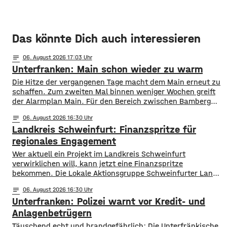
Das könnte Dich auch interessieren
notes
06
. August 2026 17:03
Unterfranken: Main schon wieder zu warm
Die Hitze der vergangenen Tage macht dem Main erneut zu
schaffen. Zum zweiten Mal binnen weniger Wochen greift
der Alarmplan Main. Für den Bereich zwischen Bamberg
und Würzburg gilt eine Vorwarnung, ab Würzburg
notes
06
. August 2026 16:30
mainabwärts die zweite von drei Warnstufen. Zwar gibt es
Landkreis Schweinfurt: Finanzspritze für
aktuell mit dem Sauerstoffgehalt im Wasser noch keine
Probleme, allerdings ist die Wassertemperatur
regionales Engagement
Wer aktuell ein Projekt im Landkreis Schweinfurt
verwirklichen will, kann jetzt eine Finanzspritze
bekommen. Die Lokale Aktionsgruppe Schweinfurter Land
unterstützt Kleinprojekte mit bis zu 3.000 Euro Fördergeld.
notes
06
. August 2026 16:30
Bewerben können sich Bürger, Vereine und Organisationen.
Unterfranken: Polizei warnt vor Kredit- und
Die Projekte sollen den Entwicklungszielen des Landkreises
dienen und das Bürgerengagement des Schweinfurter
Anlagenbetrügern
Lands stärken. Die Entwicklungsziele sind:
​​Täuschend echt und brandgefährlich: Die Unterfränkische