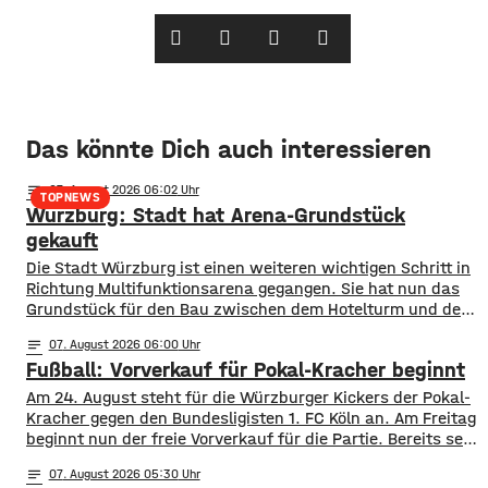
Das könnte Dich auch interessieren
notes
07
. August 2026 06:02
TOPNEWS
Würzburg: Stadt hat Arena-Grundstück
gekauft
Die Stadt Würzburg ist einen weiteren wichtigen Schritt in
Richtung Multifunktionsarena gegangen. Sie hat nun das
Grundstück für den Bau zwischen dem Hotelturm und den
Bahngleisen gekauft. Wie Oberbürgermeister Martin Heilig
notes
07
. August 2026 06:00
bei Instagram mitgeteilt hat, ist der Vertrag
Fußball: Vorverkauf für Pokal-Kracher beginnt
unterschrieben. In Anlehnung an den berühmten Satz nach
der ersten Mondlandung sagt Heilig, es sei für ihn
Am 24. August steht für die Würzburger Kickers der Pokal-
Kracher gegen den Bundesligisten 1. FC Köln an. Am Freitag
beginnt nun der freie Vorverkauf für die Partie. Bereits seit
Montag läuft der Vorverkauf für Vereinsmitglieder, ab
notes
07
. August 2026 05:30
Freitagmittag 12 Uhr, können aber alle ihre Karten kaufen.