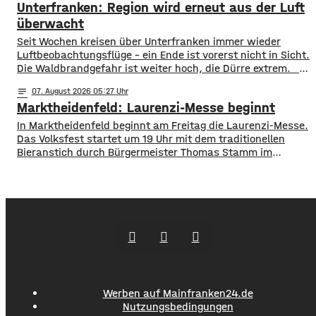
Unterfranken: Region wird erneut aus der Luft
Für das Spiel gegen die Bundesliga-Traditionsmannschaft
wird eine große Kulisse
überwacht
​​Seit Wochen kreisen über Unterfranken immer wieder
Luftbeobachtungsflüge – ein Ende ist vorerst nicht in Sicht.
Die Waldbrandgefahr ist weiter hoch, die Dürre extrem. ​
Wie die Regierung von Unterfranken jetzt mitgeteilt hat,
notes
07
. August 2026 05:27
finden deshalb am Wochenende wieder Kontrollflüge statt.
Marktheidenfeld: Laurenzi-Messe beginnt
Die Flugzeuge halten dabei Ausschau nach möglichen
Brandherden. ​Die Situation bleibt angespannt: Nicht nur
In Marktheidenfeld beginnt am Freitag die Laurenzi-Messe.
in den Wäldern, sondern
Das Volksfest startet um 19 Uhr mit dem traditionellen
Bieranstich durch Bürgermeister Thomas Stamm im
Festzelt auf der Martinswiese. Bereits ab 16 Uhr öffnen der
Verkaufsmarkt mit rund 120 Ständen, die Fahrgeschäfte
sowie Biergarten und Weindorf. Am Freitagabend gibt es
um 22 Uhr 15 eine Lichtshow am Riesenrad.
Werben auf Mainfranken24.de
Nutzungsbedingungen