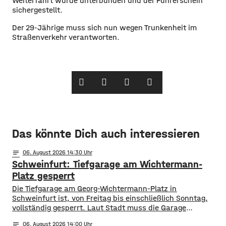
Weiterfahrt wurde unterbunden und der Führerschein
sichergestellt.
Der 29-Jährige muss sich nun wegen Trunkenheit im
Straßenverkehr verantworten.
Das könnte Dich auch interessieren
notes
06
. August 2026 14:30
Schweinfurt: Tiefgarage am Wichtermann-
Platz gesperrt
Die Tiefgarage am Georg-Wichtermann-Platz in
Schweinfurt ist, von Freitag bis einschließlich Sonntag,
vollständig gesperrt. Laut Stadt muss die Garage
umfangreich gereinigt werden. Die Tiefgarage steht
notes
06
. August 2026 14:00