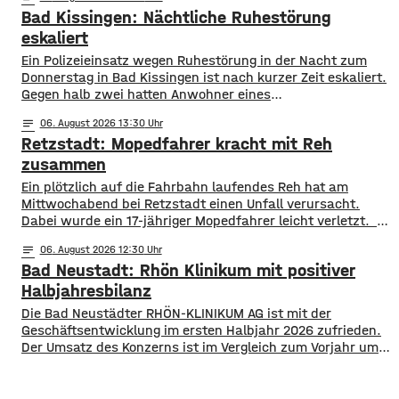
während der Sperrung weder für Ein- noch Ausfahrten zur
Bad Kissingen: Nächtliche Ruhestörung
Verfügung. Alternative Parkmöglichkeiten bieten unter
anderem, die Tiefgarage Graben oder die Parkgarage
eskaliert
Kunsthalle.
Ein Polizeieinsatz wegen Ruhestörung in der Nacht zum
Donnerstag in Bad Kissingen ist nach kurzer Zeit eskaliert.
Gegen halb zwei hatten Anwohner eines
Mehrfamilienhauses die Polizei gerufen, da aus einer
notes
06
. August 2026 13:30
Wohnung laute Stimmen zu hören waren. N achdem die
Retzstadt: Mopedfahrer kracht mit Reh
Beamten vergeblich versucht hatten mit den Ruhestörern
in Kontakt zu treten, nahmen sie eine Anzeige auf.
zusammen
​​Ein plötzlich auf die Fahrbahn laufendes Reh hat am
Mittwochabend bei Retzstadt einen Unfall verursacht.
Dabei wurde ein 17-jähriger Mopedfahrer leicht verletzt. ​
Laut Polizei war der Jugendliche gegen 21 Uhr mit
notes
06
. August 2026 12:30
seinem Moped zwischen Retzstadt und Güntersleben
Bad Neustadt: Rhön Klinikum mit positiver
unterwegs. Etwa 800 Meter nach dem Ortsausgang von
Retzstadt trat plötzlich das Reh auf die Fahrbahn. ​Der 17-
Halbjahresbilanz
Jährige erfasste das Tier und stürzte. Er kam mit leichten
Die Bad Neustädter RHÖN-KLINIKUM AG ist mit der
Verletzungen
Geschäftsentwicklung im ersten Halbjahr 2026 zufrieden.
Der Umsatz des Konzerns ist im Vergleich zum Vorjahr um
rund 30 Millionen Euro auf knapp 864 Millionen gestiegen.
Von Januar bis Juni wurden fast 514.000 Patientinnen und
Patienten ambulant und stationär behandelt, 9 % mehr als