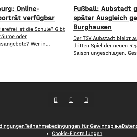
urg: Online-
Fußball: Aubstadt g
porträt verfügbar
später Ausgleich g
Burghausen
rierefrei ist die Schule? Gibt
räume oder
Der TSV Aubstadt bleibt a
sangebote? Wer in
dritten Spiel der neuen Re
g nach solchen
Saison ungeschlagen. Ges
tionen sucht, bekommt jetzt
Abend holten die Grabfeld
s einen zentralen Überblick.
Hause ein 2:2 unentschie
 Stadt mitgeteilt hat, wurden
Wacker Burghausen. Der
-Data-Portal neue digitale
Punktgewinn gelang durch
träts veröffentlicht. Dort werden
späten Ausgleichstraffer.
Schulen in städtischer
Grimm erzielte den per Kop
haft mit einer Vielzahl von
dritten Minute der Nachspie
orgestellt und miteinander
war es auch, der Aubstadt
chbar gemacht. ​So können
ersten Halbzeit zur
sweise Schülerzahlen, die
dingungen
Teilnahmebedingungen für Gewinnspiele
Daten
der
Cookie-Einstellungen