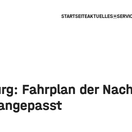
STARTSEITE
AKTUELLES
SERVI
expand_more
rg: Fahrplan der Nac
angepasst