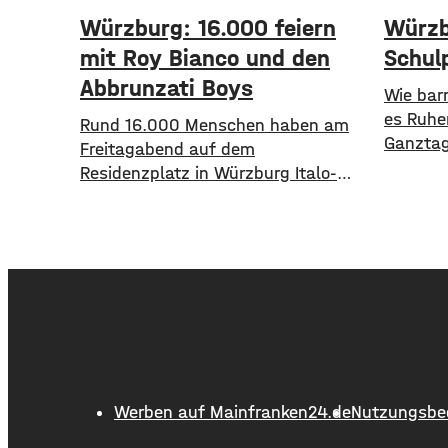
Würzburg: 16.000 feiern
Würzb
mit Roy Bianco und den
Schul
Abbrunzati Boys
​​Wie bar
es Ruhe
Rund 16.000 Menschen haben am
Ganztag
Freitagabend auf dem
Würzbur
Residenzplatz in Würzburg Italo-
Informa
Schlager gefeiert. Roy Bianco und
erstmal
die Abbrunzati Boys haben dort
​Wie die
gespielt. Gefeiert wurde vor allem
im Open
der große Hit „Bella Napoli“. Auch
Schulpor
abseits des Konzertgeländes
alle 35 
verfolgten viele Zaungäste bei
Trägersc
Picknick-Stimmung in den Straßen
Daten v
die Songs. Hier gibt es Bilder vom
verglei
Konzert Die Konzertreihe vor dem
beispiel
Werben auf Mainfranken24.de
Nutzungsbe
Anzahl 