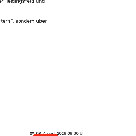
er Heidingsfeld und
stern“, sondern über
notes
08
. August 2026 06:30