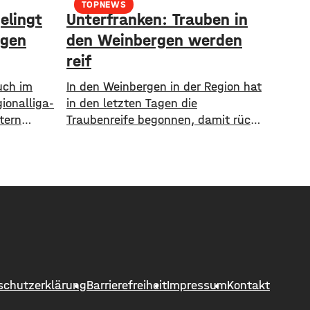
TOPNEWS
elingt
Unterfranken: Trauben in
egen
den Weinbergen werden
reif
uch im
In den Weinbergen in der Region hat
gionalliga-
in den letzten Tagen die
tern
Traubenreife begonnen, damit rückt
er zu
auch der Beginn der Weinlese
den gegen
langsam näher. Am deutlichsten
sichtbar ist der Beginn der Reife bei
 einen
den Rotweinsorten: Bislang waren
 Max
die Beeren wie auch bei den
f in der
Weißweinsorten noch grün. Jetzt
lzeit. Er
aber färben sich die Trauben optisch
 in der
sichtbar rot. Im
schutzerklärung
Barrierefreiheit
Impressum
Kontakt