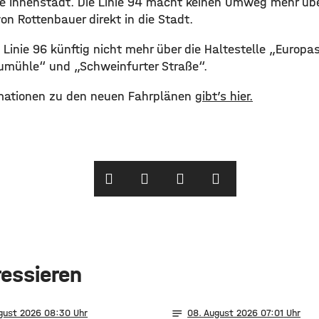
 die Innenstadt. Die Linie 94 macht keinen Umweg mehr üb
on Rottenbauer direkt in die Stadt.
 Linie 96 künftig nicht mehr über die Haltestelle „Europa
Aumühle“ und „Schweinfurter Straße“.
ormationen zu den neuen Fahrplänen
gibt’s hier.
ressieren
notes
ugust 2026 08:30
08
. August 2026 07:01