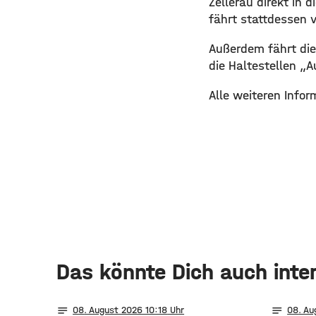
Zellerau direkt in
fährt stattdessen v
​Außerdem fährt die
die Haltestellen „
​Alle weiteren Inf
Das könnte Dich auch inte
notes
notes
08
. August 2026 10:18
08
. A