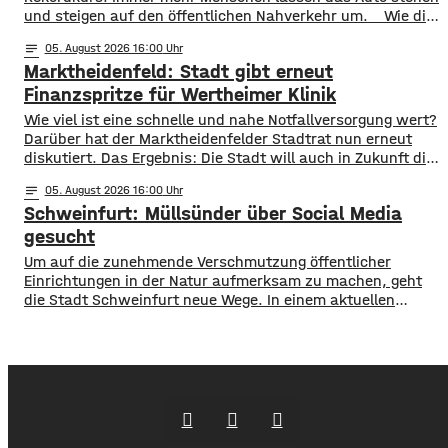
und steigen auf den öffentlichen Nahverkehr um. ​Wie die
WVV jetzt mitgeteilt hat, wurden im ersten Halbjahr 2026
notes
05
. August 2026 16:00
so viele Fahrgäste transportiert wie nie zuvor. Insgesamt
Marktheidenfeld: Stadt gibt erneut
waren knapp 18 Millionen Menschen im öffentlichen
Nahverkehr unterwegs. ​Besonders deutlich zeigt sich
Finanzspritze für Wertheimer Klinik
​​Wie viel ist eine schnelle und nahe Notfallversorgung wert?
Darüber hat der Marktheidenfelder Stadtrat nun erneut
diskutiert. Das Ergebnis: Die Stadt will auch in Zukunft die
Notaufnahme im benachbarten Bürgerspital in Wertheim
notes
05
. August 2026 16:00
finanziell unterstützen. ​Über 31.000 Euro fließen in
Schweinfurt: Müllsünder über Social Media
diesem Jahr an den entsprechenden Förderverein des
Krankenhauses. Denn: Allein im letzten Jahr haben sich
gesucht
120 Menschen aus Marktheidenfeld
Um auf die zunehmende Verschmutzung öffentlicher
Einrichtungen in der Natur aufmerksam zu machen, geht
die Stadt Schweinfurt neue Wege. In einem aktuellen
Social Media Post zeigt die Verwaltung mit zahlreichen
Bildern die Verschmutzung am Haardthäußchen im
Stadtwald und ruft die Verursacher zum Aufräumen auf.
Gleichzeitig werden Zeugen gesucht und darauf
hingewiesen, dass Bußgelder bis …