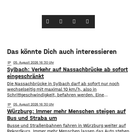
Das könnte Dich auch interessieren
notes
05
. August 2026 16:30
Sylbach: Verkehr auf Nassachbrücke ab sofort
eingeschränkt
Die Nassachbrücke in Sylbach darf ab sofort nur noch
wechselseitig mit maximal 10 km/h, also in
Schrittgeschwindigkeit, befahren werden. Eine
entsprechende Anordnung hat das Hassfurter
notes
05
. August 2026 16:30
Landratsamt am Mittwochnachmittag veröffentlicht.
Würzburg: Immer mehr Menschen steigen auf
Hintergrund ist das der Schwerlastverkehr aufgrund der
kurzfristigen Sperrung der Nassachbrücke in Haßfurt
Bus und Straba um
deutlich zugenommen hat. Durch die Begrenzung der
​​Busse und Straßenbahnen fahren in Würzburg weiter auf
Höchstgeschwindigkeit soll das über 50 Jahre
Rekordkurs. Immer mehr Menschen lassen das Auto stehen