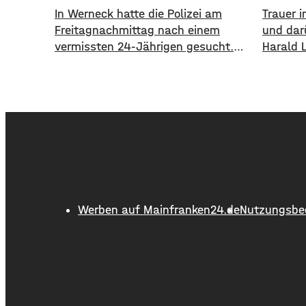
In Werneck hatte die Polizei am
Trauer 
Freitagnachmittag nach einem
und dar
vermissten 24-Jährigen gesucht.
Harald 
Die Suche ist beendet. Der Mann
Alter v
konnte am Abend von der Polizei
1995 bi
angetroffen werden. Die Suche hatte
18 Jahr
für viel Aufsehen gesorgt, da auch
Schweinf
ein Polizeihubschrauber die Gegend
wurde d
rund um Werneck abgesucht hatte.
ausgeba
flächen
einer L
Kilomet
Werben auf Mainfranken24.de
Nutzungsbe
führte d