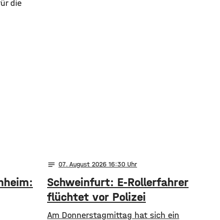
ür die
notes
07
. August 2026 16:30
nheim:
Schweinfurt: E-Rollerfahrer
flüchtet vor Polizei
Am Donnerstagmittag hat sich ein