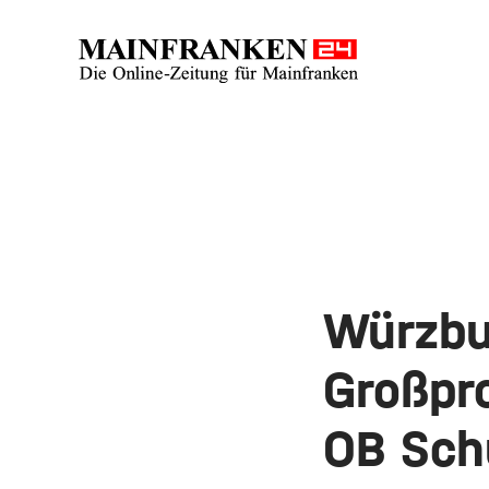
Würzbur
Großpro
OB Sch