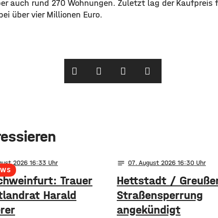
ber auch rund 270 Wohnungen. Zuletzt lag der Kaufpreis f
ei über vier Millionen Euro.
ressieren
notes
gust 2026 16:33
07
. August 2026 16:30
EWS
chweinfurt: Trauer
Hettstadt / Greuße
tlandrat Harald
Straßensperrung
rer
angekündigt