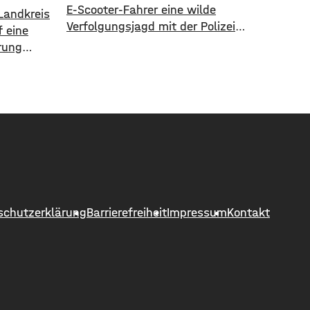
E-Scooter-Fahrer eine wilde
Landkreis
Verfolgungsjagd mit der Polizei
 eine
geliefert. Als eine Polizeistreife den
rung
17-jährigen gegen 13 Uhr
8. August
kontrollieren wollte, ergriff er die
 Hettstadt
Flucht. Mit überhöhter
 gesperrt.
Geschwindigkeit fuhr er in Richtung
he Bauamt
B286. Als in die Polizei stoppen
neuert
wollte rammte er den
kungen,
Streifenwagen, stürzte und setzte
ochene
anschließend seine Flucht fort,
 die
wobei er einen
ert
schutzerklärung
Barrierefreiheit
Impressum
Kontakt
 unter