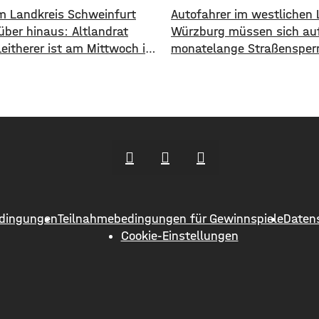
im Landkreis Schweinfurt
Autofahrer im westlichen 
über hinaus: Altlandrat
Würzburg müssen sich auf
Leitherer ist am Mittwoch im
monatelange Straßensper
on 73 Jahren gestorben. Von
einstellen. Ab Dienstag, 1
s 2013 war Harald Leitherer
wird die Strecke zwischen
e lang Landrat in
und Greußenheim komplett
urt. In seiner Amtszeit
Das kündigt das Staatlic
as Kreisstraßennetz
an. Die Fahrbahn muss er
ut, aber auch ein
werden, sie weist Verdrüc
deckendes Radwegenetz mit
Abbrüche, Risse und gebr
änge von über 1.000
Fahrbahnränder auf. Auch
ern geschaffen. Außerdem
Entwässerung muss erneu
dingungen
Teilnahmebedingungen für Gewinnspiele
Daten
er
werden. Die Arbeiten seien
Cookie-Einstellungen