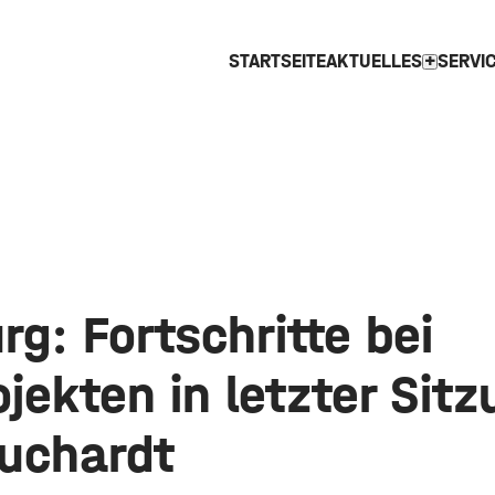
STARTSEITE
AKTUELLES
SERVI
expand_more
g: Fortschritte bei
jekten in letzter Sit
uchardt