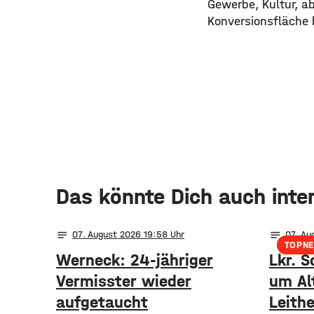
Gewerbe, Kultur, a
Konversionsfläche b
Das könnte Dich auch inte
notes
notes
07
. August 2026 19:58
07
. Au
TOPN
Werneck: 24-jähriger
Lkr. S
Vermisster wieder
um Al
aufgetaucht
Leithe